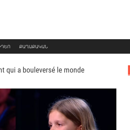
ԻԴԵՈ
ՔԱՂԱՔԱԿԱՆ
t qui a bouleversé le monde