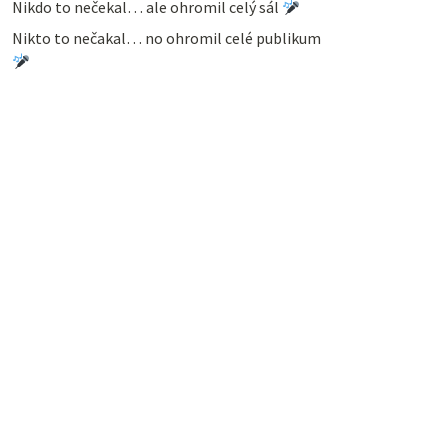
Nikdo to nečekal… ale ohromil celý sál
Nikto to nečakal… no ohromil celé publikum