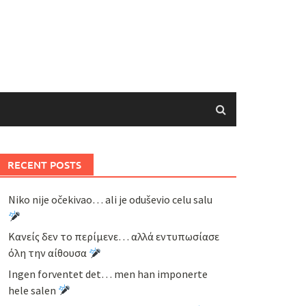
RECENT POSTS
Niko nije očekivao… ali je oduševio celu salu
Κανείς δεν το περίμενε… αλλά εντυπωσίασε
όλη την αίθουσα
Ingen forventet det… men han imponerte
hele salen