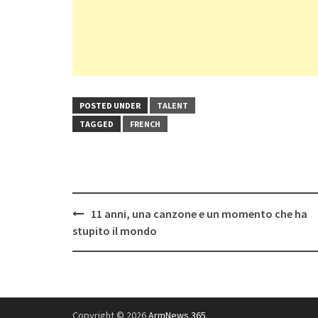
POSTED UNDER
TALENT
TAGGED
FRENCH
Post
11 anni, una canzone e un momento che ha
navigation
stupito il mondo
Copyright © 2026
ArmNews 365
.