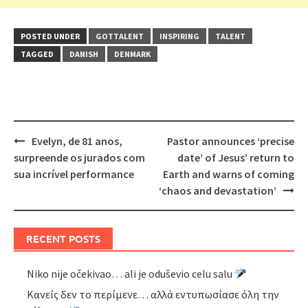
POSTED UNDER
GOTTALENT
INSPIRING
TALENT
TAGGED
DANISH
DENMARK
Post
Evelyn, de 81 anos,
Pastor announces ‘precise
navigation
surpreende os jurados com
date’ of Jesus’ return to
sua incrível performance
Earth and warns of coming
‘chaos and devastation’
RECENT POSTS
Niko nije očekivao… ali je oduševio celu salu
Κανείς δεν το περίμενε… αλλά εντυπωσίασε όλη την