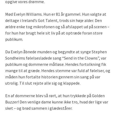
opgive vores drømme.
Mød Evelyn Williams. Hun er 81 år gammel. Hun valgte at
deltage i Ireland’s Got Talent, trods sin høje alder. Den
ældre enke tog mikrofonen og så afslappet ud på scenen –
for hun har brugt hele sit liv på at optræde foran store
publikum.
Da Evelyn åbnede munden og begyndte at synge Stephen
Sondheims følelsesladede sang “Send in the Clowns”, var
publikum og dommerne målløse. Hendes fortolkning fik
mange til at græde. Hendes stemme var fuld af følelser, og
måden hun fortalte historien gennem sin sang på var
utrolig. Til slut rejste alle sig og klappede.
En af dommerne blev så rørt, at hun trykkede på Golden
Buzzer! Den venlige dame kunne ikke tro, hvad der lige var
sket – og brød sammen i glædestårer.