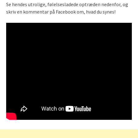
Se hendes utrolige, følelsesladede optræden nedenfor, og
skriv en kommentar på Facebook om, hvad du synes!