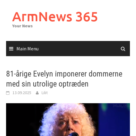
Skip
to
ArmNews 365
content
Your News
Main Menu
81-årige Evelyn imponerer dommerne
med sin utrolige optræden
13.09.2025
Lilit