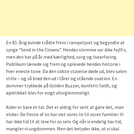
En 81-årig kvinde trådte frem i rampelyset og begyndte at
synge “Send in the Clowns”. Hendes stemme var ikke fejlfri,
men den bar på år med kærlighed, sorg og livserfaring.
Publikum lænede sig frem og oplevede hendes historie i
hver eneste tone. Da den sidste stavelse døde ud, blev salen
stille – og så brød den ud i tårer og stående ovation. En
dommer trykkede på Golden Buzzer, konfetti faldt, og
øjeblikket blev for evigt uforglemmeligt.
Alder er bare et tal. Det er aldrig for sent at gøre det, man
elsker. De fleste af os har viet vores liv til vores familier. Vi
har ikke tid til at leve for os selv. Og når vi endelig har tid,
mangler vi ungdommen. Men det betyder ikke, at vi skal