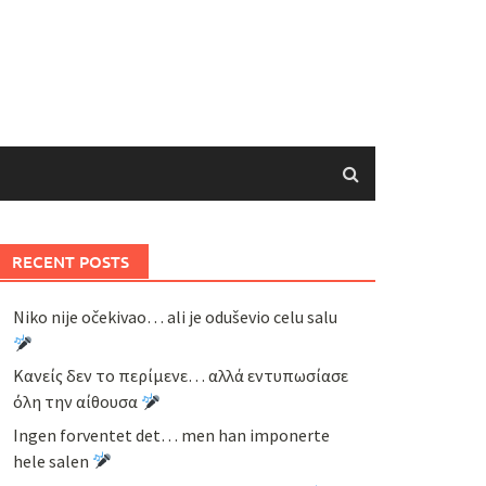
RECENT POSTS
Niko nije očekivao… ali je oduševio celu salu
Κανείς δεν το περίμενε… αλλά εντυπωσίασε
όλη την αίθουσα
Ingen forventet det… men han imponerte
hele salen