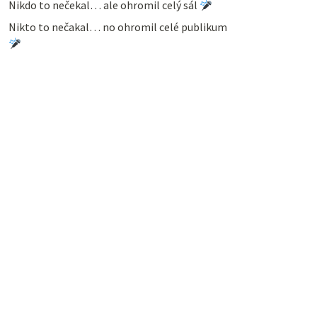
Nikdo to nečekal… ale ohromil celý sál
Nikto to nečakal… no ohromil celé publikum