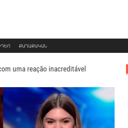
ԻԴԵՈ
ՔԱՂԱՔԱԿԱՆ
com uma reação inacreditável