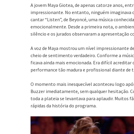
A jovem Maya Giotea, de apenas catorze anos, ent
impressionante. No entanto, ninguém imaginava o
cantar “Listen”, de Beyoncé, uma música conhecid
emocionalmente. Desde a primeira nota, o ambie
silêncio e os jurados observaram a apresentação c
A voz de Maya mostrou um nível impressionante de 
cheio de sentimento verdadeiro. Conforme a música 
ficava ainda mais emocionada. Era difícil acredit
performance tão madura e profissional diante de 
O momento mais inesquecível aconteceu logo após
Buzzer imediatamente, sem qualquer hesitação. C
toda a plateia se levantava para aplaudir. Muitos
rápidas da história do programa.