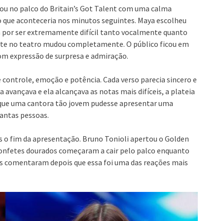
rou no palco do Britain’s Got Talent com uma calma
 que aconteceria nos minutos seguintes. Maya escolheu
a por ser extremamente difícil tanto vocalmente quanto
nte no teatro mudou completamente. O público ficou em
om expressão de surpresa e admiração.
controle, emoção e potência. Cada verso parecia sincero e
avançava e ela alcançava as notas mais difíceis, a plateia
ar que uma cantora tão jovem pudesse apresentar uma
tantas pessoas.
 o fim da apresentação. Bruno Tonioli apertou o Golden
onfetes dourados começaram a cair pelo palco enquanto
 fãs comentaram depois que essa foi uma das reações mais