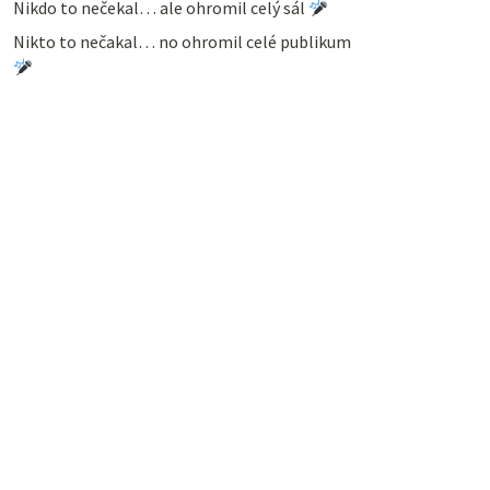
Nikdo to nečekal… ale ohromil celý sál
Nikto to nečakal… no ohromil celé publikum