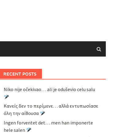
RECENT POSTS
Niko nije očekivao… ali je oduševio celu salu
Κανείς δεν το περίμενε… αλλά εντυπωσίασε
όλη την αίθουσα
Ingen forventet det… men han imponerte
hele salen