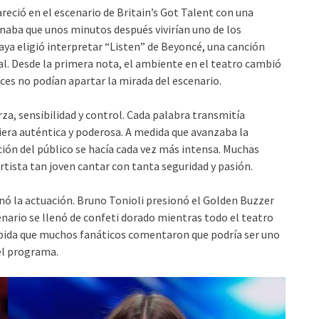
reció en el escenario de Britain’s Got Talent con una
inaba que unos minutos después vivirían uno de los
 eligió interpretar “Listen” de Beyoncé, una canción
al. Desde la primera nota, el ambiente en el teatro cambió
eces no podían apartar la mirada del escenario.
za, sensibilidad y control. Cada palabra transmitía
iera auténtica y poderosa. A medida que avanzaba la
cción del público se hacía cada vez más intensa. Muchas
tista tan joven cantar con tanta seguridad y pasión.
ó la actuación. Bruno Tonioli presionó el Golden Buzzer
nario se llenó de confeti dorado mientras todo el teatro
rápida que muchos fanáticos comentaron que podría ser uno
el programa.