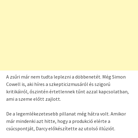
A zsűri már nem tudta leplezni a döbbenetét. Még Simon
Cowell is, aki híres a szkepticizmusáról és szigorú
kritikáiról, őszintén értetlennek tűnt azzal kapcsolatban,
ami a szeme előtt zajlott.
De a legemlékezetesebb pillanat még hátra volt. Amikor
már mindenki azt hitte, hogy a produkció elérte a
csúcspontját, Darcy előkészítette az utolsó illúziót.