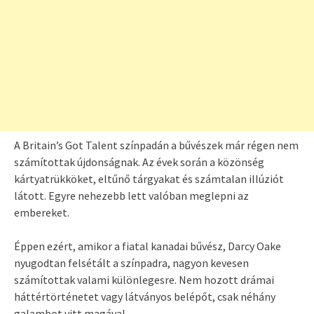
A Britain’s Got Talent színpadán a bűvészek már régen nem
számítottak újdonságnak. Az évek során a közönség
kártyatrükköket, eltűnő tárgyakat és számtalan illúziót
látott. Egyre nehezebb lett valóban meglepni az
embereket.
Éppen ezért, amikor a fiatal kanadai bűvész, Darcy Oake
nyugodtan felsétált a színpadra, nagyon kevesen
számítottak valami különlegesre. Nem hozott drámai
háttértörténetet vagy látványos belépőt, csak néhány
galambot vitt magával.