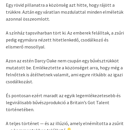
Egy rövid pillanatra a közönség azt hitte, hogy rájött a
trükkre. Aztán egy váratlan mozdulattal minden elméletük
azonnal összeomlott.
A színház tapsviharban tört ki. Az emberek felálltak, a zsűri
pedig egymásra nézett hitetlenkedő, csodálkozó és
elismerő mosollyal.
Azon az estén Darcy Oake nem csupán egy bűvésztrükköt
mutatott be. Emlékeztette a közönséget arra, hogy még a
felnőttek is átélhetnek valamit, ami egyre ritkább: az igazi
csodálkozást.
És pontosan ezért maradt az egyik legemlékezetesebb és
legvirálisabb bűvészprodukció a Britain’s Got Talent
történetében.
A teljes történet — és az illúzió, amely elnémította a zsűrit