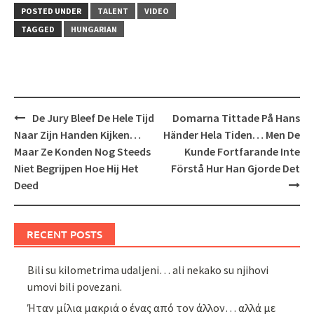
POSTED UNDER
TALENT
VIDEO
TAGGED
HUNGARIAN
Post
De Jury Bleef De Hele Tijd
Domarna Tittade På Hans
navigation
Naar Zijn Handen Kijken…
Händer Hela Tiden… Men De
Maar Ze Konden Nog Steeds
Kunde Fortfarande Inte
Niet Begrijpen Hoe Hij Het
Förstå Hur Han Gjorde Det
Deed
RECENT POSTS
Bili su kilometrima udaljeni… ali nekako su njihovi
umovi bili povezani.
Ήταν μίλια μακριά ο ένας από τον άλλον… αλλά με