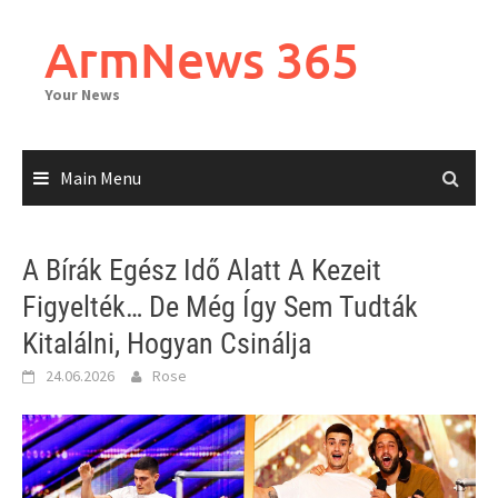
Skip
to
ArmNews 365
content
Your News
Main Menu
A Bírák Egész Idő Alatt A Kezeit
Figyelték… De Még Így Sem Tudták
Kitalálni, Hogyan Csinálja
24.06.2026
Rose