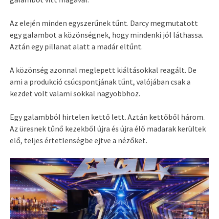
Az elején minden egyszerűnek tűnt. Darcy megmutatott
egy galambot a közönségnek, hogy mindenki jól láthassa.
Aztán egy pillanat alatt a madár eltűnt.
A közönség azonnal meglepett kiáltásokkal reagált. De
ami a produkció csúcspontjának tűnt, valójában csak a
kezdet volt valami sokkal nagyobbhoz.
Egy galambból hirtelen kettő lett. Aztán kettőből három.
Az üresnek tűnő kezekből újra és újra élő madarak kerültek
elő, teljes értetlenségbe ejtve a nézőket.