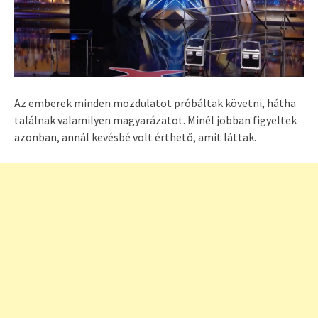
Az emberek minden mozdulatot próbáltak követni, hátha
találnak valamilyen magyarázatot. Minél jobban figyeltek
azonban, annál kevésbé volt érthető, amit láttak.