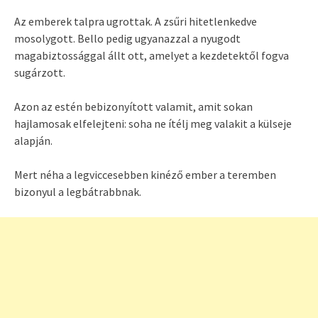
Az emberek talpra ugrottak. A zsűri hitetlenkedve
mosolygott. Bello pedig ugyanazzal a nyugodt
magabiztossággal állt ott, amelyet a kezdetektől fogva
sugárzott.
Azon az estén bebizonyított valamit, amit sokan
hajlamosak elfelejteni: soha ne ítélj meg valakit a külseje
alapján.
Mert néha a legviccesebben kinéző ember a teremben
bizonyul a legbátrabbnak.