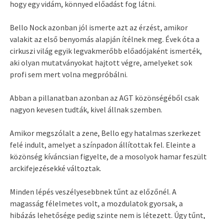
hogy egy vidám, könnyed előadást fog látni.
Bello Nock azonban jól ismerte azt az érzést, amikor
valakit az első benyomás alapján ítélnek meg. Évek óta a
cirkuszi világ egyik legvakmerőbb előadójaként ismerték,
aki olyan mutatványokat hajtott végre, amelyeket sok
profi sem mert volna megpróbálni.
Abban a pillanatban azonban az AGT közönségéből csak
nagyon kevesen tudták, kivel állnak szemben.
Amikor megszólalt a zene, Bello egy hatalmas szerkezet
felé indult, amelyet a színpadon állítottak fel. Eleinte a
közönség kíváncsian figyelte, de a mosolyok hamar feszült
arckifejezésekké változtak.
Minden lépés veszélyesebbnek tűnt az előzőnél. A
magasság félelmetes volt, a mozdulatok gyorsak, a
hibázás lehetősége pedig szinte nem is létezett. Úgy tűnt,