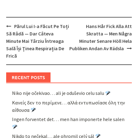
Post
Părul Lui I-a Făcut Pe Toți
Hans Hår Fick Alla Att
navigation
Să Râdă — Dar Câteva
Skratta — Men Några
Minute Mai Târziu Întreaga
Minuter Senare Höll Hela
Sală Își Ținea Respirația De
Publiken Andan Av Rädsla
Frică
RECENT POSTS
Niko nije očekivao… ali je oduševio celu salu
Κανείς δεν το περίμενε… αλλά εντυπωσίασε όλη την
αίθουσα
Ingen forventet det… men han imponerte hele salen
Nikdo to nečekal… ale ohromil celý sál