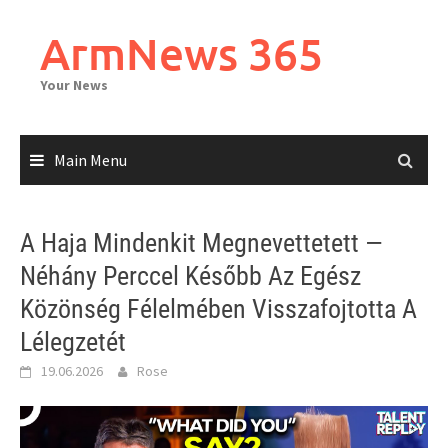
Skip
to
ArmNews 365
content
Your News
Main Menu
A Haja Mindenkit Megnevettetett —
Néhány Perccel Később Az Egész
Közönség Félelmében Visszafojtotta A
Lélegzetét
19.06.2026
Rose