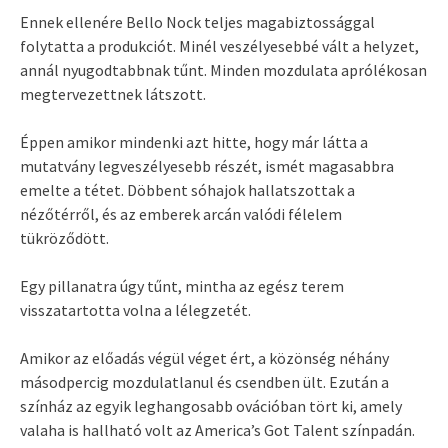
Ennek ellenére Bello Nock teljes magabiztossággal
folytatta a produkciót. Minél veszélyesebbé vált a helyzet,
annál nyugodtabbnak tűnt. Minden mozdulata aprólékosan
megtervezettnek látszott.
Éppen amikor mindenki azt hitte, hogy már látta a
mutatvány legveszélyesebb részét, ismét magasabbra
emelte a tétet. Döbbent sóhajok hallatszottak a
nézőtérről, és az emberek arcán valódi félelem
tükröződött.
Egy pillanatra úgy tűnt, mintha az egész terem
visszatartotta volna a lélegzetét.
Amikor az előadás végül véget ért, a közönség néhány
másodpercig mozdulatlanul és csendben ült. Ezután a
színház az egyik leghangosabb ovációban tört ki, amely
valaha is hallható volt az America’s Got Talent színpadán.