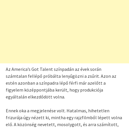
Az America’s Got Talent színpadán az évek során
számtalan fellépő próbálta lenyűgözni a zsűrit. Azon az
estén azonban a színpadra lépő férfi már azelőtt a
figyelem középpontjába került, hogy produkciója
egyáltalán elkezdődött volna.
Ennek oka a megjelenése volt. Hatalmas, hihetetlen
frizurája úgy nézett ki, mintha egy rajzfilmből lépett volna
elő. A közönség nevetett, mosolygott, és arra számított,