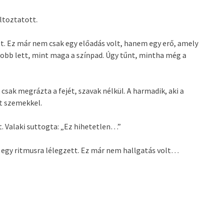
ltoztatott.
ét. Ez már nem csak egy előadás volt, hanem egy erő, amely
obb lett, mint maga a színpad. Úgy tűnt, mintha még a
 csak megrázta a fejét, szavak nélkül. A harmadik, aki a
lt szemekkel.
. Valaki suttogta: „Ez hihetetlen…”
m egy ritmusra lélegzett. Ez már nem hallgatás volt…