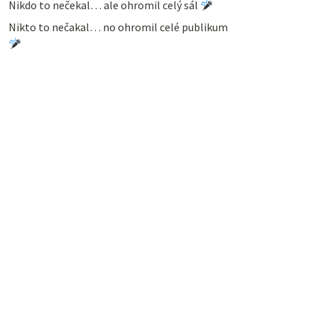
Nikdo to nečekal… ale ohromil celý sál
Nikto to nečakal… no ohromil celé publikum