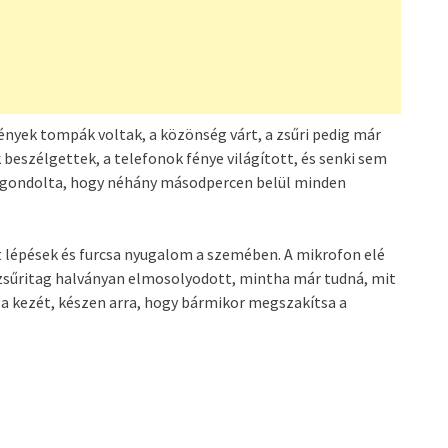
nyek tompák voltak, a közönség várt, a zsűri pedig már
beszélgettek, a telefonok fénye világított, és senki sem
m gondolta, hogy néhány másodpercen belül minden
dt lépések és furcsa nyugalom a szemében. A mikrofon elé
ik zsűritag halványan elmosolyodott, mintha már tudná, mit
 a kezét, készen arra, hogy bármikor megszakítsa a