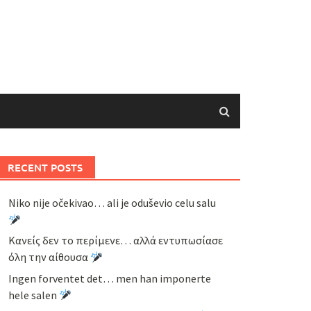
RECENT POSTS
Niko nije očekivao… ali je oduševio celu salu
Κανείς δεν το περίμενε… αλλά εντυπωσίασε
όλη την αίθουσα
Ingen forventet det… men han imponerte
hele salen