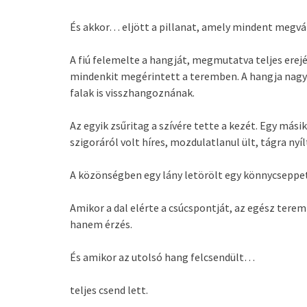
És akkor… eljött a pillanat, amely mindent megvá
A fiú felemelte a hangját, megmutatva teljes erej
mindenkit megérintett a teremben. A hangja nagy
falak is visszhangoznának.
Az egyik zsűritag a szívére tette a kezét. Egy másik
szigoráról volt híres, mozdulatlanul ült, tágra nyí
A közönségben egy lány letörölt egy könnycseppet
Amikor a dal elérte a csúcspontját, az egész tere
hanem érzés.
És amikor az utolsó hang felcsendült…
teljes csend lett.