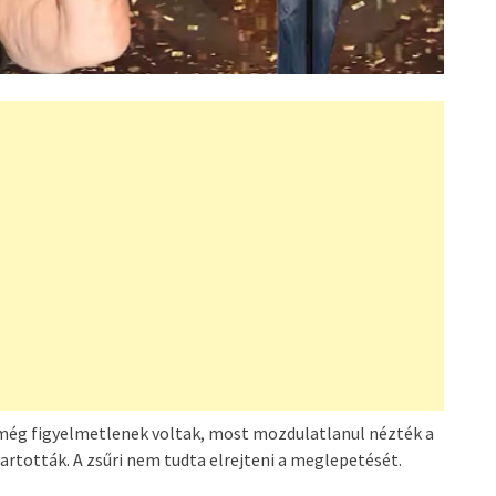
még figyelmetlenek voltak, most mozdulatlanul nézték a
artották. A zsűri nem tudta elrejteni a meglepetését.