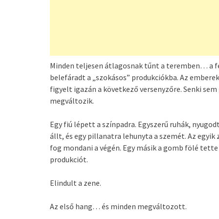
Minden teljesen átlagosnak tűnt a teremben… a fé
belefáradt a „szokásos” produkciókba. Az emberek 
figyelt igazán a következő versenyzőre. Senki se
megváltozik.
Egy fiú lépett a színpadra. Egyszerű ruhák, nyugo
állt, és egy pillanatra lehunyta a szemét. Az egy
fog mondani a végén. Egy másik a gomb fölé tette
produkciót.
Elindult a zene.
Az első hang… és minden megváltozott.