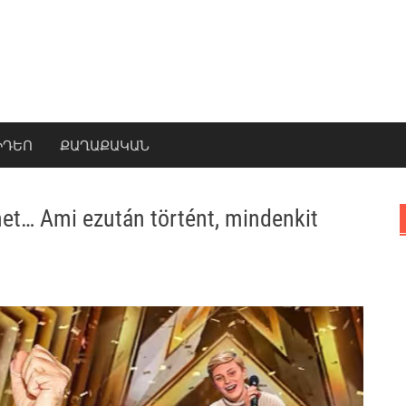
ԻԴԵՈ
ՔԱՂԱՔԱԿԱՆ
et… Ami ezután történt, mindenkit