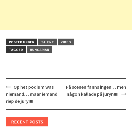
POSTED UNDER
TALENT
VIDEO
TAGGED
HUNGARIAN
Post
Op het podium was
På scenen fanns ingen… men
navigation
niemand… maar iemand
någon kallade på juryn!!!!
riep de jury!!!!
RECENT POSTS