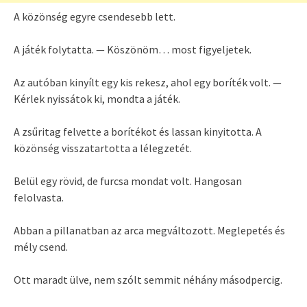
A közönség egyre csendesebb lett.
A játék folytatta. — Köszönöm… most figyeljetek.
Az autóban kinyílt egy kis rekesz, ahol egy boríték volt. —
Kérlek nyissátok ki, mondta a játék.
A zsűritag felvette a borítékot és lassan kinyitotta. A
közönség visszatartotta a lélegzetét.
Belül egy rövid, de furcsa mondat volt. Hangosan
felolvasta.
Abban a pillanatban az arca megváltozott. Meglepetés és
mély csend.
Ott maradt ülve, nem szólt semmit néhány másodpercig.