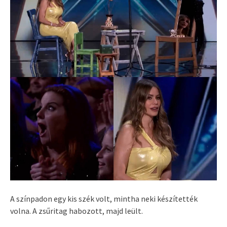
A színpadon egy kis szék volt, mintha neki készítették
volna. A zsűritag habozott, majd leült.