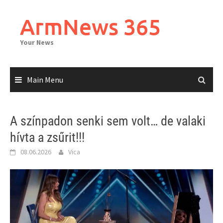
Skip
to
ArmNews 365
content
Your News
Main Menu
A színpadon senki sem volt… de valaki
hívta a zsűrit!!!
08.06.2026
Vica