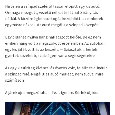
Hirtelen a színpad széléről lassan előjött egy kis autó.
Önmaga mozgott, vezető nélkül és látható irányítás
nélkül. A közönségben suttogás kezdődött, az emberek
egymásra néztek. Az autó megállt a színpad közepén.
Egy pillanat múlva hang hallatszott belőle. De ez nem
emberi hang volt a megszokott értelemben. Az autóban
egy kis játék volt és az beszélt. — Sziasztok… kérlek
gyertek közelebb, szükségem van a segítségetekre.
Az egyik zsűritag kíváncsi és óvatos volt, felállt és elindult
a színpad felé. Megállt az autó mellett, nem tudva, mire
számítson.
A játék újra megszólalt. — Te… igen te. Kérlek ülj ide.