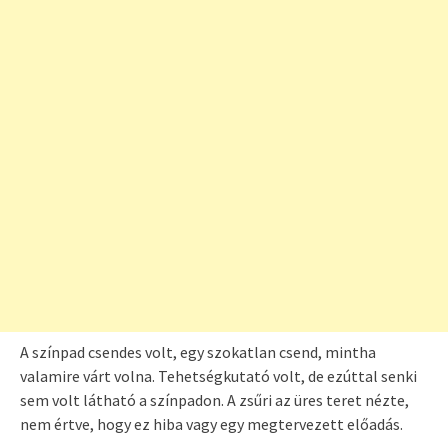
A színpad csendes volt, egy szokatlan csend, mintha
valamire várt volna. Tehetségkutató volt, de ezúttal senki
sem volt látható a színpadon. A zsűri az üres teret nézte,
nem értve, hogy ez hiba vagy egy megtervezett előadás.