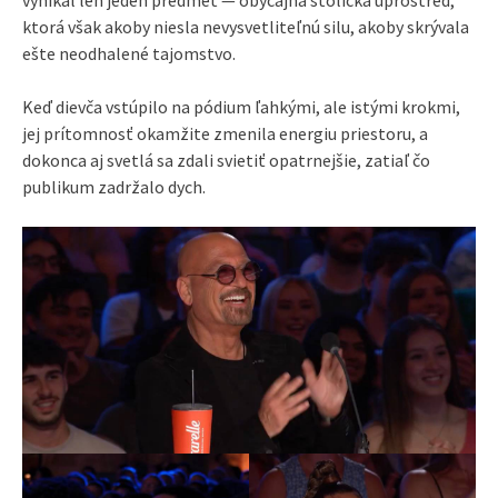
vynikal len jeden predmet — obyčajná stolička uprostred,
ktorá však akoby niesla nevysvetliteľnú silu, akoby skrývala
ešte neodhalené tajomstvo.
Keď dievča vstúpilo na pódium ľahkými, ale istými krokmi,
jej prítomnosť okamžite zmenila energiu priestoru, a
dokonca aj svetlá sa zdali svietiť opatrnejšie, zatiaľ čo
publikum zadržalo dych.