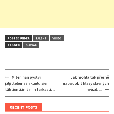
POSTED UNDER
TALENT
VIDEO
TAGGED
SLOVAK
Post
Miten hän pystyi
Jak mohla tak přesně
navigation
jäljittelemään kuuluisien
napodobit hlasy slavných
tähtien ääniä niin tarkasti…
hvězd….
RECENT POSTS