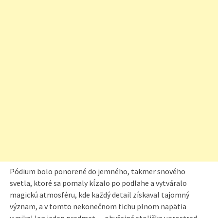
Pódium bolo ponorené do jemného, takmer snového
svetla, ktoré sa pomaly kĺzalo po podlahe a vytváralo
magickú atmosféru, kde každý detail získaval tajomný
význam, a v tomto nekonečnom tichu plnom napätia