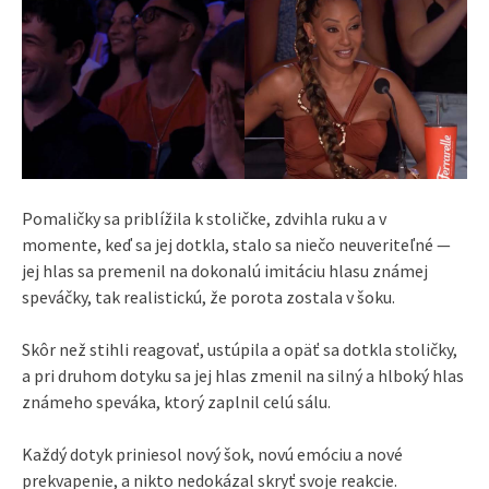
Pomaličky sa priblížila k stoličke, zdvihla ruku a v
momente, keď sa jej dotkla, stalo sa niečo neuveriteľné —
jej hlas sa premenil na dokonalú imitáciu hlasu známej
speváčky, tak realistickú, že porota zostala v šoku.
Skôr než stihli reagovať, ustúpila a opäť sa dotkla stoličky,
a pri druhom dotyku sa jej hlas zmenil na silný a hlboký hlas
známeho speváka, ktorý zaplnil celú sálu.
Každý dotyk priniesol nový šok, novú emóciu a nové
prekvapenie, a nikto nedokázal skryť svoje reakcie.