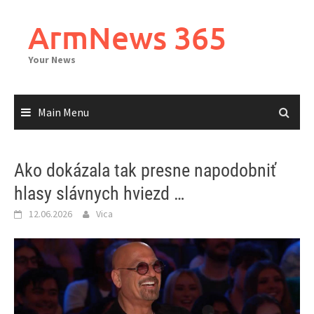
Skip
to
ArmNews 365
content
Your News
Main Menu
Ako dokázala tak presne napodobniť
hlasy slávnych hviezd …
12.06.2026
Vica