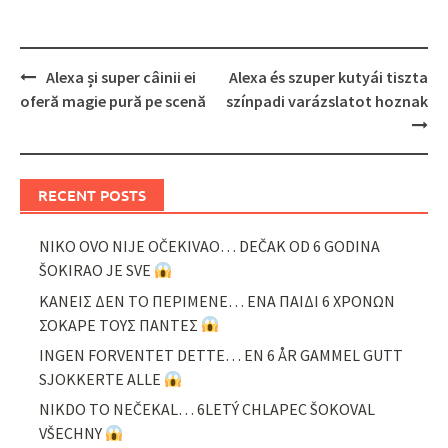
Post
Alexa și super câinii ei
Alexa és szuper kutyái tiszta
navigation
oferă magie pură pe scenă
színpadi varázslatot hoznak
RECENT POSTS
NIKO OVO NIJE OČEKIVAO… DEČAK OD 6 GODINA
ŠOKIRAO JE SVE
ΚΑΝΕΙΣ ΔΕΝ ΤΟ ΠΕΡΙΜΕΝΕ… ΕΝΑ ΠΑΙΔΙ 6 ΧΡΟΝΩΝ
ΣΟΚΑΡΕ ΤΟΥΣ ΠΑΝΤΕΣ
INGEN FORVENTET DETTE… EN 6 ÅR GAMMEL GUTT
SJOKKERTE ALLE
NIKDO TO NEČEKAL… 6LETÝ CHLAPEC ŠOKOVAL
VŠECHNY