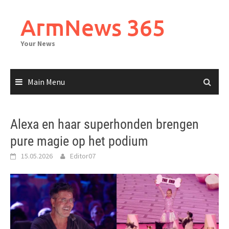
Skip
to
ArmNews 365
content
Your News
Main Menu
Alexa en haar superhonden brengen
pure magie op het podium
15.05.2026
Editor07