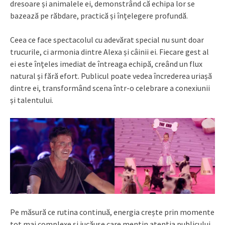
dresoare și animalele ei, demonstrând că echipa lor se
bazează pe răbdare, practică și înțelegere profundă.
Ceea ce face spectacolul cu adevărat special nu sunt doar
trucurile, ci armonia dintre Alexa și câinii ei. Fiecare gest al
ei este înțeles imediat de întreaga echipă, creând un flux
natural și fără efort. Publicul poate vedea încrederea uriașă
dintre ei, transformând scena într-o celebrare a conexiunii
și talentului.
Pe măsură ce rutina continuă, energia crește prin momente
tot mai complexe și jucăușe care mențin atenția publicului.