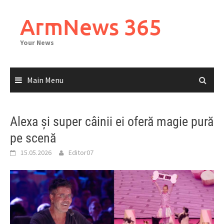
Skip
to
ArmNews 365
content
Your News
Main Menu
Alexa și super câinii ei oferă magie pură
pe scenă
15.05.2026
Editor07