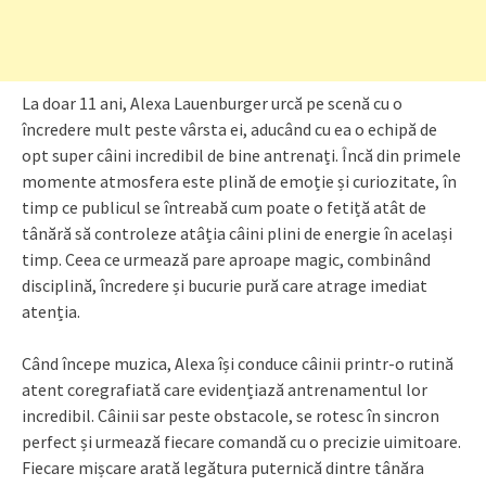
La doar 11 ani, Alexa Lauenburger urcă pe scenă cu o
încredere mult peste vârsta ei, aducând cu ea o echipă de
opt super câini incredibil de bine antrenați. Încă din primele
momente atmosfera este plină de emoție și curiozitate, în
timp ce publicul se întreabă cum poate o fetiță atât de
tânără să controleze atâția câini plini de energie în același
timp. Ceea ce urmează pare aproape magic, combinând
disciplină, încredere și bucurie pură care atrage imediat
atenția.
Când începe muzica, Alexa își conduce câinii printr-o rutină
atent coregrafiată care evidențiază antrenamentul lor
incredibil. Câinii sar peste obstacole, se rotesc în sincron
perfect și urmează fiecare comandă cu o precizie uimitoare.
Fiecare mișcare arată legătura puternică dintre tânăra