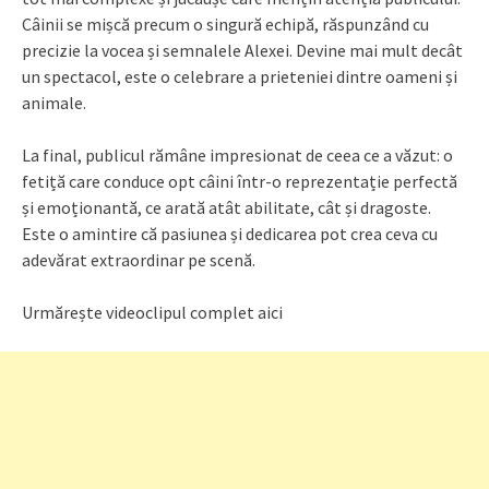
Câinii se mișcă precum o singură echipă, răspunzând cu
precizie la vocea și semnalele Alexei. Devine mai mult decât
un spectacol, este o celebrare a prieteniei dintre oameni și
animale.
La final, publicul rămâne impresionat de ceea ce a văzut: o
fetiță care conduce opt câini într-o reprezentație perfectă
și emoționantă, ce arată atât abilitate, cât și dragoste.
Este o amintire că pasiunea și dedicarea pot crea ceva cu
adevărat extraordinar pe scenă.
Urmărește videoclipul complet aici