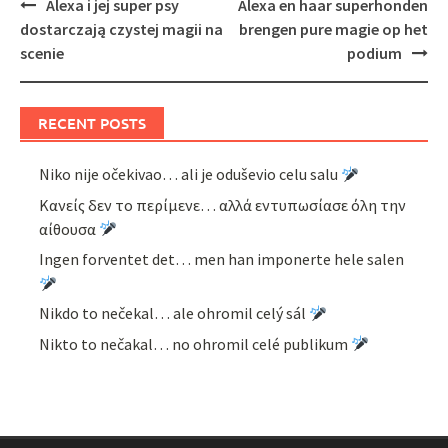
Post
Alexa i jej super psy
Alexa en haar superhonden
navigation
dostarczają czystej magii na
brengen pure magie op het
scenie
podium
RECENT POSTS
Niko nije očekivao… ali je oduševio celu salu
Κανείς δεν το περίμενε… αλλά εντυπωσίασε όλη την
αίθουσα
Ingen forventet det… men han imponerte hele salen
Nikdo to nečekal… ale ohromil celý sál
Nikto to nečakal… no ohromil celé publikum