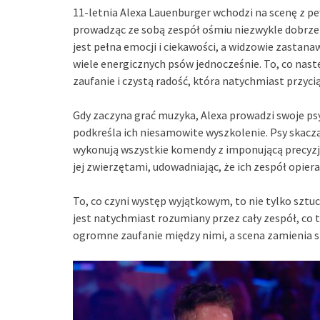
11-letnia Alexa Lauenburger wchodzi na scenę z pew
prowadząc ze sobą zespół ośmiu niezwykle dobrze
jest pełna emocji i ciekawości, a widzowie zastan
wiele energicznych psów jednocześnie. To, co nastę
zaufanie i czystą radość, która natychmiast przyci
Gdy zaczyna grać muzyka, Alexa prowadzi swoje ps
podkreśla ich niesamowite wyszkolenie. Psy skaczą 
wykonują wszystkie komendy z imponującą precyzją
jej zwierzętami, udowadniając, że ich zespół opiera
To, co czyni występ wyjątkowym, to nie tylko sztucz
jest natychmiast rozumiany przez cały zespół, co 
ogromne zaufanie między nimi, a scena zamienia się