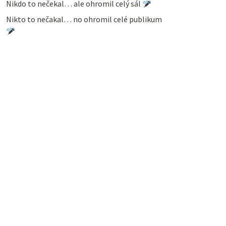
Nikdo to nečekal… ale ohromil celý sál
Nikto to nečakal… no ohromil celé publikum