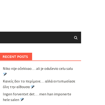
RECENT POSTS
Niko nije očekivao… ali je oduševio celu salu
Κανείς δεν το περίμενε… αλλά εντυπωσίασε
όλη την αίθουσα
Ingen forventet det… men han imponerte
hele salen