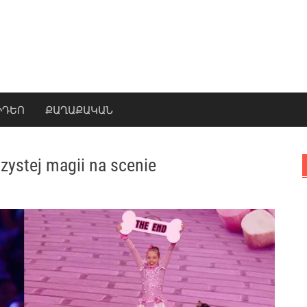
ԻԴԵՈ
ՔԱՂԱՔԱԿԱՆ
czystej magii na scenie