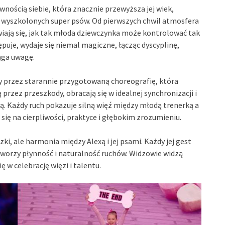
nością siebie, która znacznie przewyższa jej wiek,
 wyszkolonych super psów. Od pierwszych chwil atmosfera
awiają się, jak tak młoda dziewczynka może kontrolować tak
puje, wydaje się niemal magiczne, łącząc dyscyplinę,
ąga uwagę.
y przez starannie przygotowaną choreografię, która
przez przeszkody, obracają się w idealnej synchronizacji i
. Każdy ruch pokazuje silną więź między młodą trenerką a
 się na cierpliwości, praktyce i głębokim zrozumieniu.
ki, ale harmonia między Alexą i jej psami. Każdy jej gest
tworzy płynność i naturalność ruchów. Widzowie widzą
 w celebrację więzi i talentu.