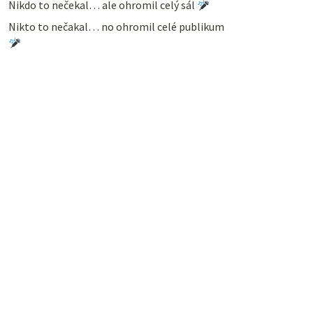
Nikdo to nečekal… ale ohromil celý sál
Nikto to nečakal… no ohromil celé publikum