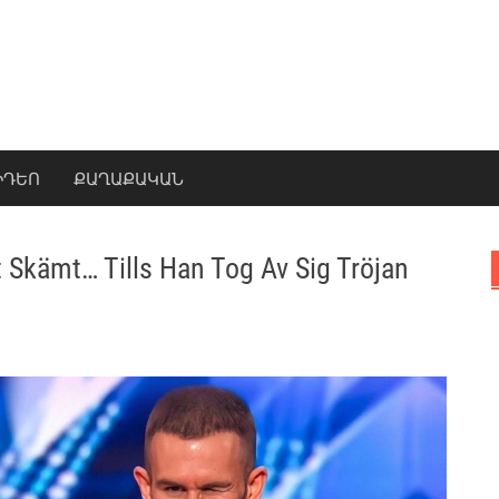
ԻԴԵՈ
ՔԱՂԱՔԱԿԱՆ
tt Skämt… Tills Han Tog Av Sig Tröjan