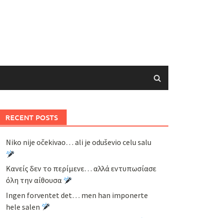
RECENT POSTS
Niko nije očekivao… ali je oduševio celu salu
Κανείς δεν το περίμενε… αλλά εντυπωσίασε
όλη την αίθουσα
Ingen forventet det… men han imponerte
hele salen