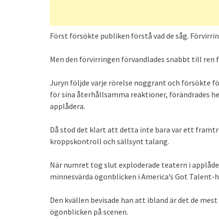
Först försökte publiken förstå vad de såg. Förvirr
Men den förvirringen förvandlades snabbt till ren 
Juryn följde varje rörelse noggrant och försökte
för sina återhållsamma reaktioner, förändrades hel
applådera.
Då stod det klart att detta inte bara var ett fram
kroppskontroll och sällsynt talang.
När numret tog slut exploderade teatern i applåder.
minnesvärda ögonblicken i America’s Got Talent-h
Den kvällen bevisade han att ibland är det de me
ögonblicken på scenen.