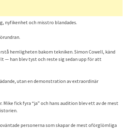
ing, nyfikenhet och misstro blandades.
förundran.
 förstå hemligheten bakom tekniken. Simon Cowell, känd
t — han blev tyst och reste sig sedan upp för att
trädande, utan en demonstration av extraordinär
 Mike fick fyra “ja” och hans audition blev ett av de mest
istorien.
st oväntade personerna som skapar de mest oförglömliga