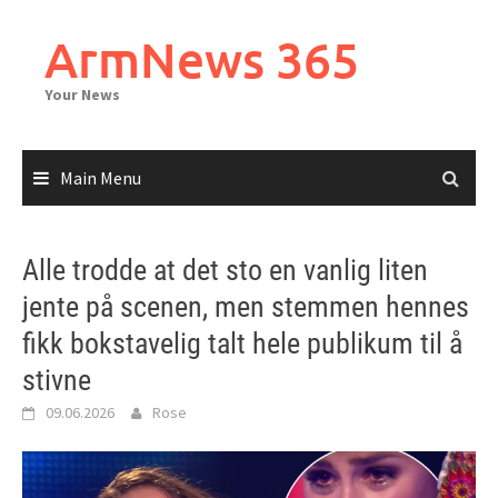
Skip
to
ArmNews 365
content
Your News
Main Menu
Alle trodde at det sto en vanlig liten
jente på scenen, men stemmen hennes
fikk bokstavelig talt hele publikum til å
stivne
09.06.2026
Rose