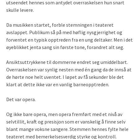
utseendet hennes som antydet overraskelsen hun snart
skulle levere.
Da musikken startet, forble stemningen i teateret
avslappet. Publikum så på med høflig nysgjerrighet og
forventet en typisk opptreden fra en ung deltaker. Men i det
øyeblikket jenta sang sin første tone, forandret alt seg.
Ansiktsuttrykkene til dommerne endret seg umiddelbart.
Overraskelsen var synlig nesten med én gang da de innså at
de hørte noe helt uventet. I løpet av få sekunder ble det
klart at dette ikke var en vanlig barneopptreden.
Det var opera.
Og ikke bare opera, men opera fremført med et nivå av
selvtillit, kraft og presisjon som er vanskelig å finne selv
blant mange voksne sangere. Stemmen hennes fylte hele
teateret med bemerkelsesverdig styrke og kontroll.