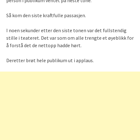
person i publikum ventet på neste tone.
Så kom den siste kraftfulle passasjen.
I noen sekunder etter den siste tonen var det fullstendig
stille i teateret. Det var som om alle trengte et øyeblikk for
å forstå det de nettopp hadde hørt.
Deretter brøt hele publikum ut i applaus.