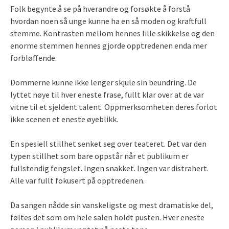
Folk begynte å se på hverandre og forsøkte å forstå
hvordan noen så unge kunne ha en så moden og kraftfull
stemme. Kontrasten mellom hennes lille skikkelse og den
enorme stemmen hennes gjorde opptredenen enda mer
forbløffende.
Dommerne kunne ikke lenger skjule sin beundring. De
lyttet nøye til hver eneste frase, fullt klar over at de var
vitne til et sjeldent talent. Oppmerksomheten deres forlot
ikke scenen et eneste øyeblikk.
En spesiell stillhet senket seg over teateret. Det var den
typen stillhet som bare oppstår når et publikum er
fullstendig fengslet. Ingen snakket. Ingen var distrahert.
Alle var fullt fokusert på opptredenen.
Da sangen nådde sin vanskeligste og mest dramatiske del,
føltes det som om hele salen holdt pusten. Hver eneste