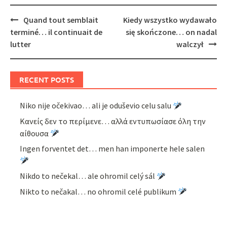
Post
Quand tout semblait
Kiedy wszystko wydawało
navigation
terminé… il continuait de
się skończone… on nadal
lutter
walczył
RECENT POSTS
Niko nije očekivao… ali je oduševio celu salu
Κανείς δεν το περίμενε… αλλά εντυπωσίασε όλη την
αίθουσα
Ingen forventet det… men han imponerte hele salen
Nikdo to nečekal… ale ohromil celý sál
Nikto to nečakal… no ohromil celé publikum