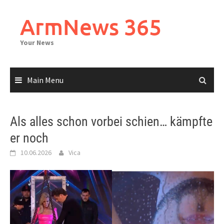
Skip
to
ArmNews 365
content
Your News
Main Menu
Als alles schon vorbei schien… kämpfte
er noch
10.06.2026
Vica