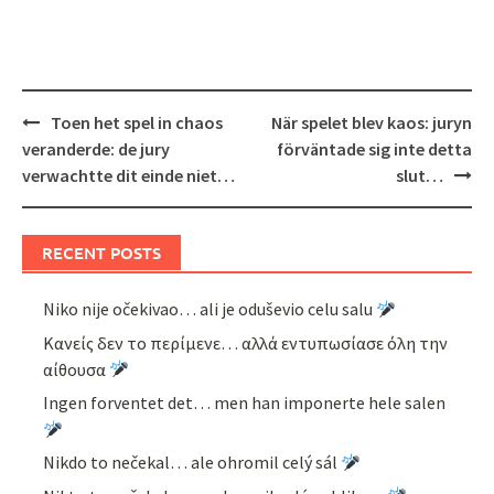
Post
Toen het spel in chaos
När spelet blev kaos: juryn
navigation
veranderde: de jury
förväntade sig inte detta
verwachtte dit einde niet…
slut…
RECENT POSTS
Niko nije očekivao… ali je oduševio celu salu
Κανείς δεν το περίμενε… αλλά εντυπωσίασε όλη την
αίθουσα
Ingen forventet det… men han imponerte hele salen
Nikdo to nečekal… ale ohromil celý sál