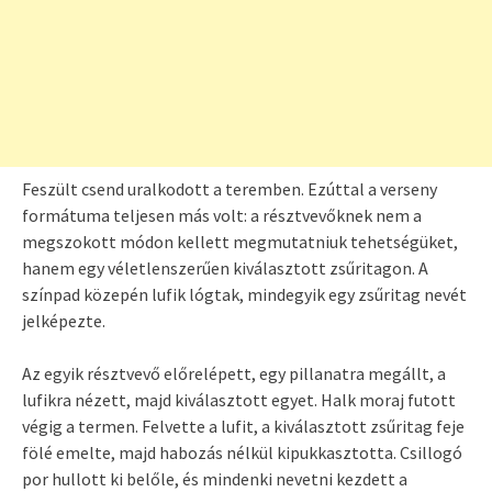
Feszült csend uralkodott a teremben. Ezúttal a verseny
formátuma teljesen más volt: a résztvevőknek nem a
megszokott módon kellett megmutatniuk tehetségüket,
hanem egy véletlenszerűen kiválasztott zsűritagon. A
színpad közepén lufik lógtak, mindegyik egy zsűritag nevét
jelképezte.
Az egyik résztvevő előrelépett, egy pillanatra megállt, a
lufikra nézett, majd kiválasztott egyet. Halk moraj futott
végig a termen. Felvette a lufit, a kiválasztott zsűritag feje
fölé emelte, majd habozás nélkül kipukkasztotta. Csillogó
por hullott ki belőle, és mindenki nevetni kezdett a