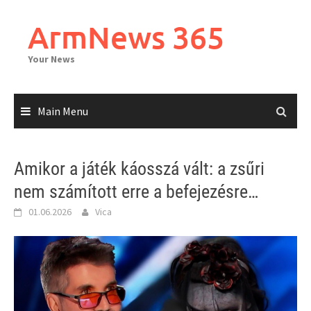
Skip
to
ArmNews 365
content
Your News
Main Menu
Amikor a játék káosszá vált: a zsűri
nem számított erre a befejezésre…
01.06.2026
Vica