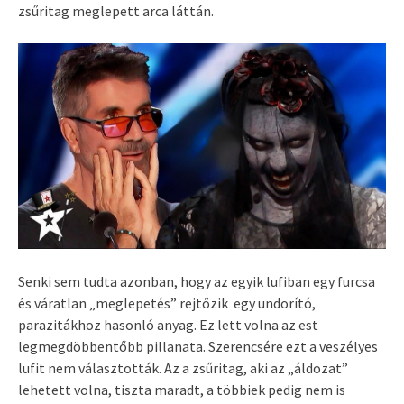
zsűritag meglepett arca láttán.
Senki sem tudta azonban, hogy az egyik lufiban egy furcsa
és váratlan „meglepetés” rejtőzik egy undorító,
parazitákhoz hasonló anyag. Ez lett volna az est
legmegdöbbentőbb pillanata. Szerencsére ezt a veszélyes
lufit nem választották. Az a zsűritag, aki az „áldozat”
lehetett volna, tiszta maradt, a többiek pedig nem is