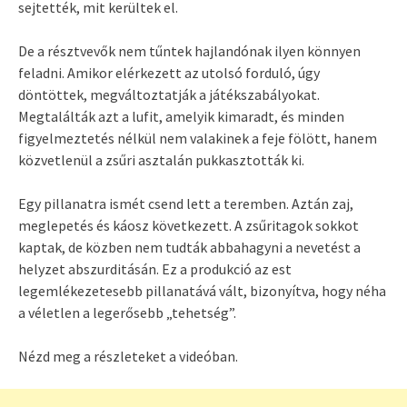
sejtették, mit kerültek el.
De a résztvevők nem tűntek hajlandónak ilyen könnyen
feladni. Amikor elérkezett az utolsó forduló, úgy
döntöttek, megváltoztatják a játékszabályokat.
Megtalálták azt a lufit, amelyik kimaradt, és minden
figyelmeztetés nélkül nem valakinek a feje fölött, hanem
közvetlenül a zsűri asztalán pukkasztották ki.
Egy pillanatra ismét csend lett a teremben. Aztán zaj,
meglepetés és káosz következett. A zsűritagok sokkot
kaptak, de közben nem tudták abbahagyni a nevetést a
helyzet abszurditásán. Ez a produkció az est
legemlékezetesebb pillanatává vált, bizonyítva, hogy néha
a véletlen a legerősebb „tehetség”.
Nézd meg a részleteket a videóban.