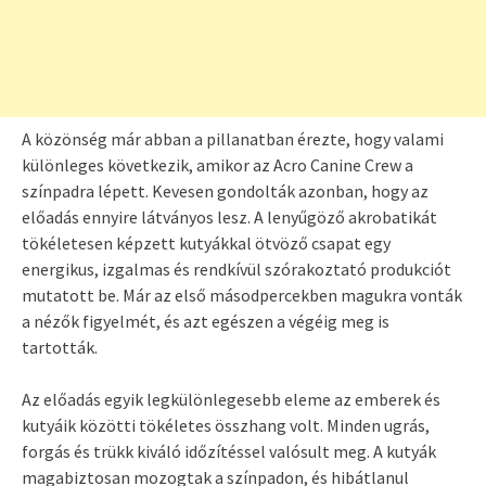
A közönség már abban a pillanatban érezte, hogy valami
különleges következik, amikor az Acro Canine Crew a
színpadra lépett. Kevesen gondolták azonban, hogy az
előadás ennyire látványos lesz. A lenyűgöző akrobatikát
tökéletesen képzett kutyákkal ötvöző csapat egy
energikus, izgalmas és rendkívül szórakoztató produkciót
mutatott be. Már az első másodpercekben magukra vonták
a nézők figyelmét, és azt egészen a végéig meg is
tartották.
Az előadás egyik legkülönlegesebb eleme az emberek és
kutyáik közötti tökéletes összhang volt. Minden ugrás,
forgás és trükk kiváló időzítéssel valósult meg. A kutyák
magabiztosan mozogtak a színpadon, és hibátlanul