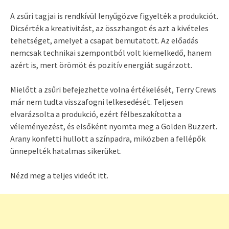
A zsűri tagjai is rendkívül lenyűgözve figyelték a produkciót.
Dicsérték a kreativitást, az összhangot és azt a kivételes
tehetséget, amelyet a csapat bemutatott. Az előadás
nemcsak technikai szempontból volt kiemelkedő, hanem
azért is, mert örömöt és pozitív energiát sugárzott.
Mielőtt a zsűri befejezhette volna értékelését, Terry Crews
már nem tudta visszafogni lelkesedését. Teljesen
elvarázsolta a produkció, ezért félbeszakította a
véleményezést, és elsőként nyomta meg a Golden Buzzert.
Arany konfetti hullott a színpadra, miközben a fellépők
ünnepelték hatalmas sikerüket.
Nézd meg a teljes videót itt.