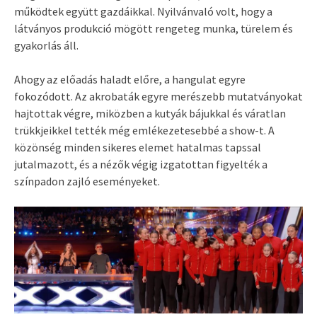
működtek együtt gazdáikkal. Nyilvánvaló volt, hogy a
látványos produkció mögött rengeteg munka, türelem és
gyakorlás áll.
Ahogy az előadás haladt előre, a hangulat egyre
fokozódott. Az akrobaták egyre merészebb mutatványokat
hajtottak végre, miközben a kutyák bájukkal és váratlan
trükkjeikkel tették még emlékezetesebbé a show-t. A
közönség minden sikeres elemet hatalmas tapssal
jutalmazott, és a nézők végig izgatottan figyelték a
színpadon zajló eseményeket.