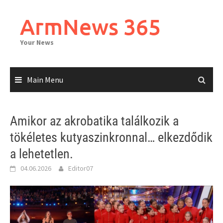
Skip
to
ArmNews 365
content
Your News
Main Menu
Amikor az akrobatika találkozik a
tökéletes kutyaszinkronnal… elkezdődik
a lehetetlen.
04.06.2026
Editor07