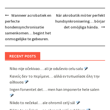
Post
Wanneer acrobatiek en
När akrobatik möter perfekt
navigation
perfecte
hundsynkronisering… börjar
hondensynchronisatie
det omöjliga hända.
samenkomen… begint het
onmogelijke te gebeuren.
RECENT POSTS
Niko nije očekivao… ali je oduševio celu salu
Κανείς δεν το περίμενε… αλλά εντυπωσίασε όλη την
αίθουσα
Ingen forventet det… men han imponerte hele salen
Nikdo to nečekal… ale ohromil celý sál