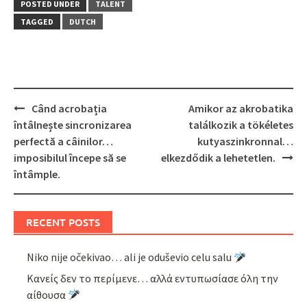
POSTED UNDER
TALENT
TAGGED
DUTCH
Post
Când acrobația
Amikor az akrobatika
navigation
întâlnește sincronizarea
találkozik a tökéletes
perfectă a câinilor…
kutyaszinkronnal…
imposibilul începe să se
elkezdődik a lehetetlen.
întâmple.
RECENT POSTS
Niko nije očekivao… ali je oduševio celu salu
Κανείς δεν το περίμενε… αλλά εντυπωσίασε όλη την
αίθουσα