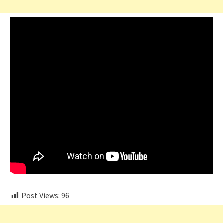
Post Views:
96