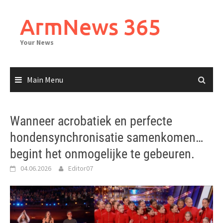
Skip
to
ArmNews 365
content
Your News
Main Menu
Wanneer acrobatiek en perfecte
hondensynchronisatie samenkomen…
begint het onmogelijke te gebeuren.
04.06.2026
Editor07