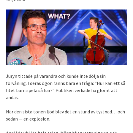
Juryn tittade på varandra och kunde inte dölja sin
förvåning. I deras ögon fanns bara en fråga: ”Hur kan ett så
litet barn spela så här?” Publiken verkade ha glömt att
andas.
När den sista tonen ljöd blev det en stund av tystnad… och
sedan — en explosion.
Applåder fyllde hela salen. Människor reste sig upp och