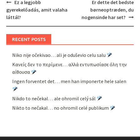
Post
Ez a legjobb
Er dette det bedste
navigation
gyerekelőadás, amit valaha
børneoptræden, du
láttál?
nogensinde har set?
RECENT POSTS
Niko nije očekivao… ali je oduševio celu salu
Κανείς δεν το περίμενε… αλλά εντυπωσίασε όλη την
αίθουσα
Ingen forventet det… men han imponerte hele salen
Nikdo to nečekal… ale ohromil celý sál
Nikto to nečakal… no ohromil celé publikum