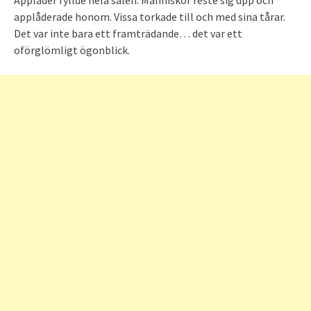
applåderade honom. Vissa torkade till och med sina tårar.
Det var inte bara ett framträdande… det var ett
oförglömligt ögonblick.