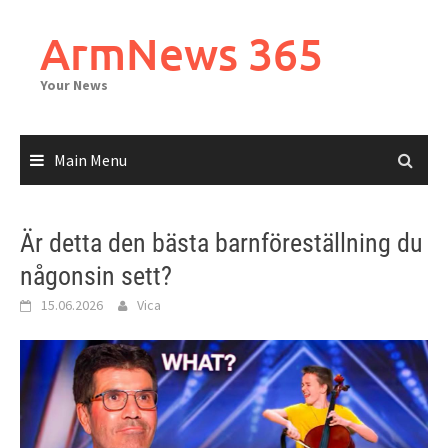
Skip
to
ArmNews 365
content
Your News
Main Menu
Är detta den bästa barnföreställning du
någonsin sett?
15.06.2026
Vica