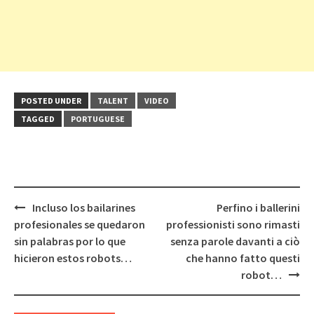
POSTED UNDER
TALENT
VIDEO
TAGGED
PORTUGUESE
Post
Incluso los bailarines
Perfino i ballerini
navigation
profesionales se quedaron
professionisti sono rimasti
sin palabras por lo que
senza parole davanti a ciò
hicieron estos robots…
che hanno fatto questi
robot…