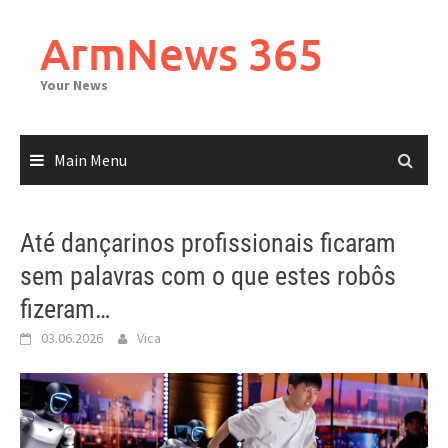
Skip
to
ArmNews 365
content
Your News
Main Menu
Até dançarinos profissionais ficaram
sem palavras com o que estes robôs
fizeram…
03.06.2026
Vica