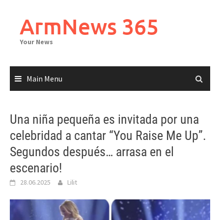
Skip
to
ArmNews 365
content
Your News
Main Menu
Una niña pequeña es invitada por una
celebridad a cantar “You Raise Me Up”.
Segundos después… arrasa en el
escenario!
28.06.2025
Lilit