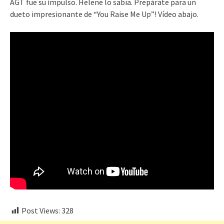
AGT fue su impulso. Helene lo sabía. Prepárate para un
dueto impresionante de “You Raise Me Up”! Vídeo abajo.
Post Views:
328