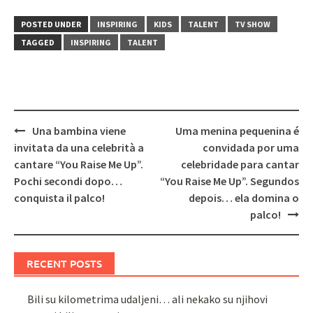
POSTED UNDER
INSPIRING
KIDS
TALENT
TV SHOW
TAGGED
INSPIRING
TALENT
Post
Una bambina viene
Uma menina pequenina é
navigation
invitata da una celebrità a
convidada por uma
cantare “You Raise Me Up”.
celebridade para cantar
Pochi secondi dopo…
“You Raise Me Up”. Segundos
conquista il palco!
depois… ela domina o
palco!
RECENT POSTS
Bili su kilometrima udaljeni… ali nekako su njihovi