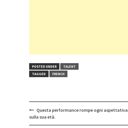
POSTED UNDER
TALENT
TAGGED
FRENCH
Post
Questa performance rompe ogni aspettativa
navigation
sulla sua età.