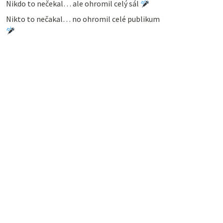
Nikdo to nečekal… ale ohromil celý sál
Nikto to nečakal… no ohromil celé publikum