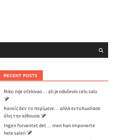
RECENT POSTS
Niko nije očekivao… ali je oduševio celu salu
Κανείς δεν το περίμενε… αλλά εντυπωσίασε
όλη την αίθουσα
Ingen forventet det… men han imponerte
hele salen