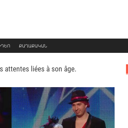
ԻԴԵՈ
ՔԱՂԱՔԱԿԱՆ
s attentes liées à son âge.