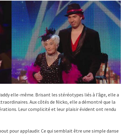
ddy elle-même. Brisant les stéréotypes liés à l’âge, elle a
xtraordinaires. Aux côtés de Nicko, elle a démontré que la
ations. Leur complicité et leur plaisir évident ont rendu
debout pour applaudir. Ce qui semblait être une simple danse