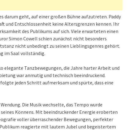
es darum geht, auf einer großen Bühne aufzutreten. Paddy
aft und Entschlossenheit keine Altersgrenzen kennen. Ihr
ksamkeit des Publikums auf sich. Viele erwarteten einen
 Juror Simon Cowell schien zunächst nicht besonders
ftstanz nicht unbedingt zu seinen Lieblingsgenres gehört.
 im Saal vollständig.
cko elegante Tanzbewegungen, die Jahre harter Arbeit und
bietung war anmutig und technisch beeindruckend.
folgte jeden Schritt aufmerksam und spürte, dass eine
 Wendung. Die Musik wechselte, das Tempo wurde
te seines Könnens. Mit beeindruckender Energie eroberten
reografie voller überraschender Bewegungen, perfekter
Publikum reagierte mit lautem Jubel und begeistertem