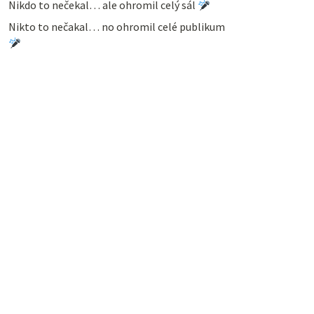
Nikdo to nečekal… ale ohromil celý sál
Nikto to nečakal… no ohromil celé publikum