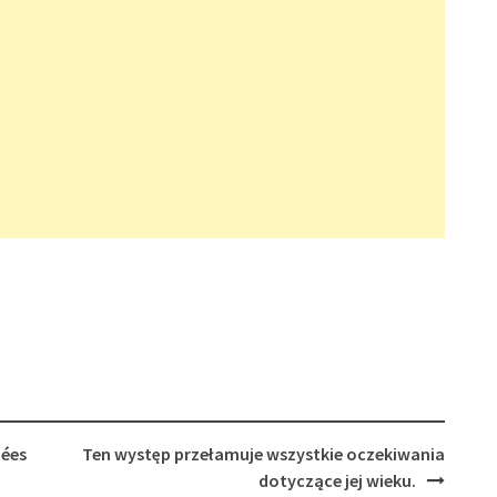
iées
Ten występ przełamuje wszystkie oczekiwania
dotyczące jej wieku.