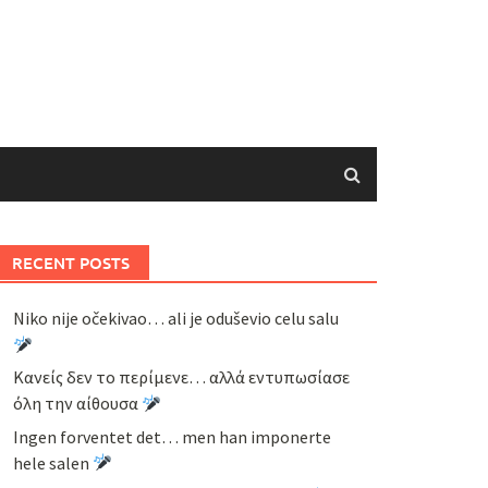
RECENT POSTS
Niko nije očekivao… ali je oduševio celu salu
Κανείς δεν το περίμενε… αλλά εντυπωσίασε
όλη την αίθουσα
Ingen forventet det… men han imponerte
hele salen