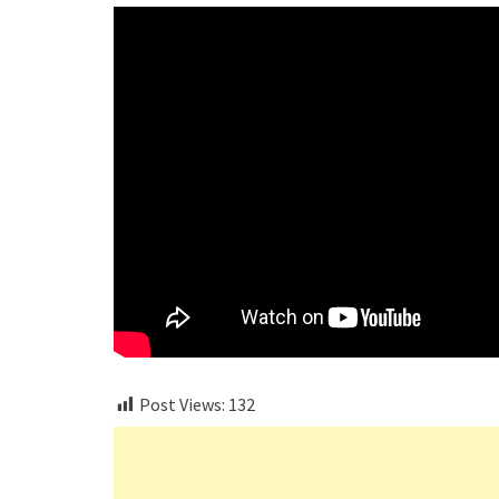
Post Views:
132