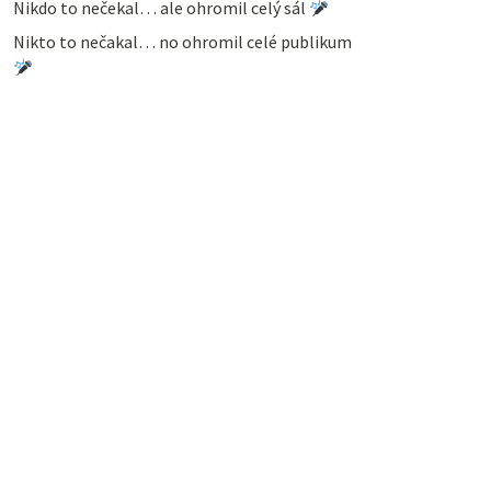
Nikdo to nečekal… ale ohromil celý sál
Nikto to nečakal… no ohromil celé publikum