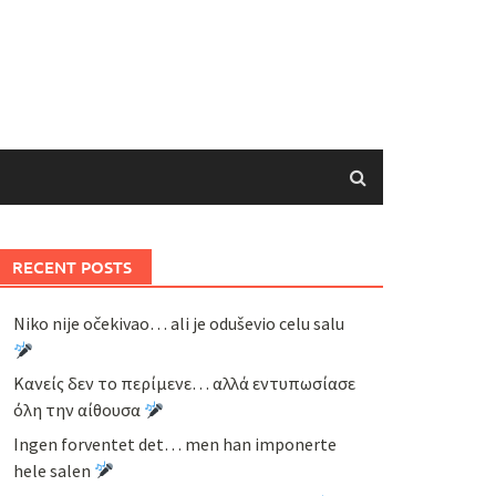
RECENT POSTS
Niko nije očekivao… ali je oduševio celu salu
Κανείς δεν το περίμενε… αλλά εντυπωσίασε
όλη την αίθουσα
Ingen forventet det… men han imponerte
hele salen