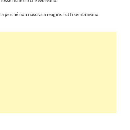
 fosse reale ciò che vedevano.
ma perché non riusciva a reagire. Tutti sembravano