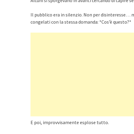
Alcuni si sporgevano in avanti cercando di capire se
Il pubblico era in silenzio. Non per disinteresse… 
congelati con la stessa domanda: *Cos’è questo?*
E poi, improvvisamente esplose tutto.