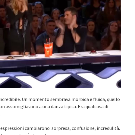
à incredibile. Un momento sembrava morbida e fluida, quello
on assomigliavano a una danza tipica. Era qualcosa di
.
ro espressioni cambiarono: sorpresa, confusione, incredulità.