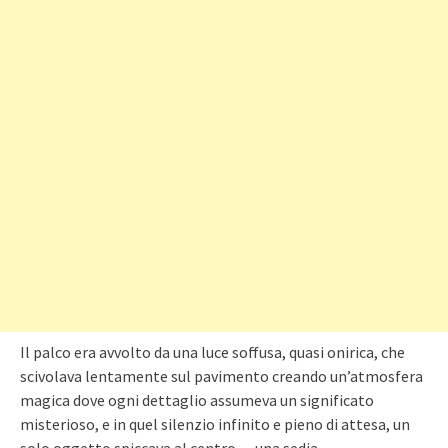
Il palco era avvolto da una luce soffusa, quasi onirica, che
scivolava lentamente sul pavimento creando un’atmosfera
magica dove ogni dettaglio assumeva un significato
misterioso, e in quel silenzio infinito e pieno di attesa, un