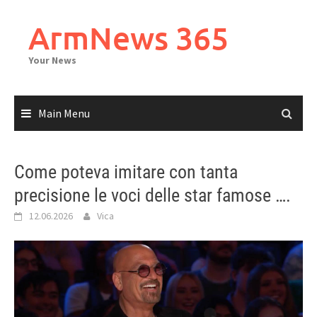
Skip
to
ArmNews 365
content
Your News
Main Menu
Come poteva imitare con tanta
precisione le voci delle star famose ….
12.06.2026
Vica