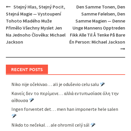
Post
Stejný Hlas, Stejný Pocit,
Den Samme Tonen, Den
navigation
Stejná Magie — Vystoupení
Samme Følelsen, Den
Tohoto Mladého Muže
Samme Magien — Denne
Přimělo Všechny Myslet Jen
Unge Mannens Opptreden
Na Jednoho Člověka: Michael
Fikk Alle Til Å Tenke På Bare
Jackson
Én Person: Michael Jackson
RECENT POSTS
Niko nije očekivao… ali je oduševio celu salu
Κανείς δεν το περίμενε… αλλά εντυπωσίασε όλη την
αίθουσα
Ingen forventet det… men han imponerte hele salen
Nikdo to nečekal… ale ohromil celý sál