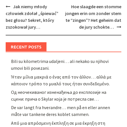
Post
Jak niemy młody
Hoe slaagde een stomme
navigation
człowiek zdołał „śpiewać”
jongen erin om zonder stem
bez głosu? Sekret, który
te “zingen”? Het geheim dat
zszokował jury…
de jury schokte…
RECENT POSTS
Bili su kilometrima udaljeni… ali nekako su njihovi
umovi bili povezani.
Ήταν μίλια μακριά ο ένας από τον άλλον… αλλά με
κάποιον τρόπο το μυαλό τους ήταν συνδεδεμένο.
Од неочекиваног изненађења до експлозије на
сцени: прича о Skylar која је потресла све…
De var langt fra hverandre… men på en eller annen
måte var tankene deres koblet sammen.
Από μια απρόσμενη έκπληξη σε μια έκρηξη στη