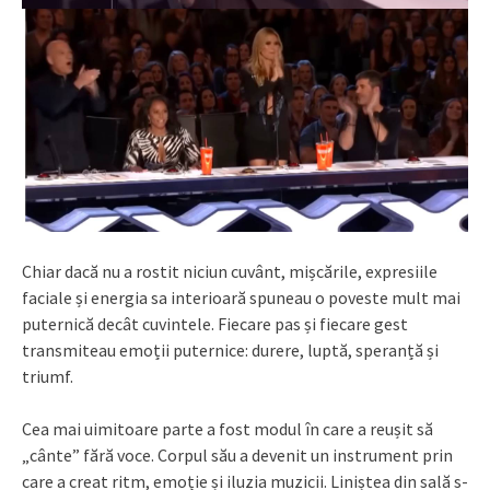
Chiar dacă nu a rostit niciun cuvânt, mișcările, expresiile
faciale și energia sa interioară spuneau o poveste mult mai
puternică decât cuvintele. Fiecare pas și fiecare gest
transmiteau emoții puternice: durere, luptă, speranță și
triumf.
Cea mai uimitoare parte a fost modul în care a reușit să
„cânte” fără voce. Corpul său a devenit un instrument prin
care a creat ritm, emoție și iluzia muzicii. Liniștea din sală s-