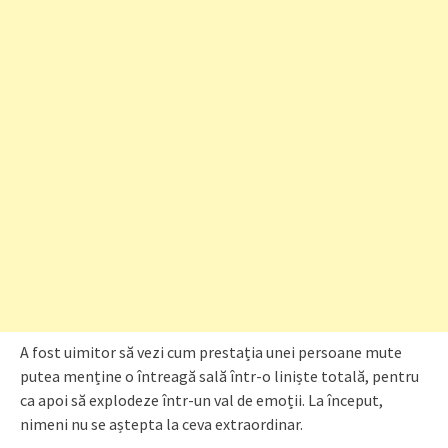
A fost uimitor să vezi cum prestația unei persoane mute
putea menține o întreagă sală într-o liniște totală, pentru
ca apoi să explodeze într-un val de emoții. La început,
nimeni nu se aștepta la ceva extraordinar.