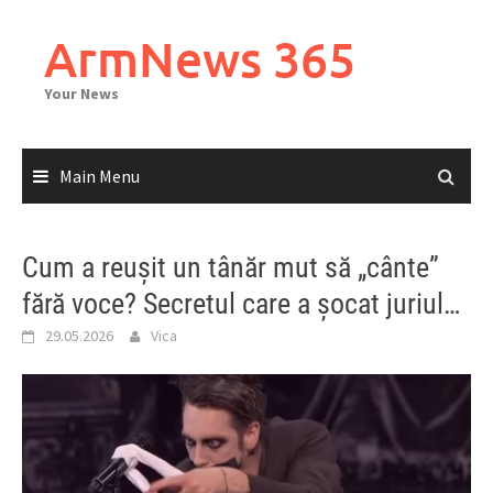
Skip
to
ArmNews 365
content
Your News
Main Menu
Cum a reușit un tânăr mut să „cânte”
fără voce? Secretul care a șocat juriul…
29.05.2026
Vica