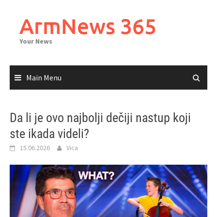
Skip
to
ArmNews 365
content
Your News
Main Menu
Da li je ovo najbolji dečiji nastup koji
ste ikada videli?
15.06.2026
Vica