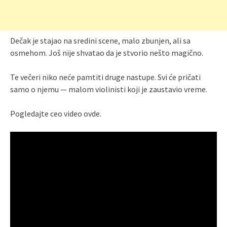
Dečak je stajao na sredini scene, malo zbunjen, ali sa
osmehom. Još nije shvatao da je stvorio nešto magično.
Te večeri niko neće pamtiti druge nastupe. Svi će pričati
samo o njemu — malom violinisti koji je zaustavio vreme.
Pogledajte ceo video ovde.