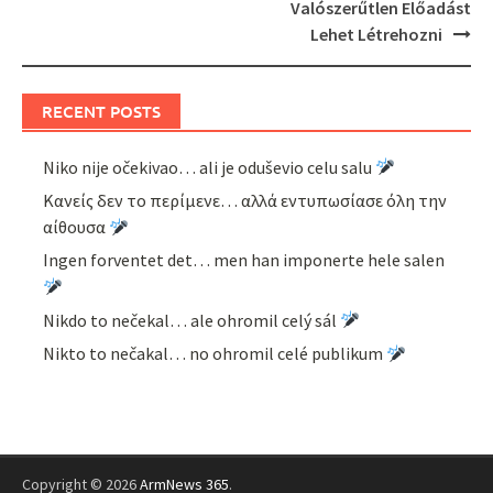
Valószerűtlen Előadást
Lehet Létrehozni
RECENT POSTS
Niko nije očekivao… ali je oduševio celu salu
Κανείς δεν το περίμενε… αλλά εντυπωσίασε όλη την
αίθουσα
Ingen forventet det… men han imponerte hele salen
Nikdo to nečekal… ale ohromil celý sál
Nikto to nečakal… no ohromil celé publikum
Copyright © 2026
ArmNews 365
.