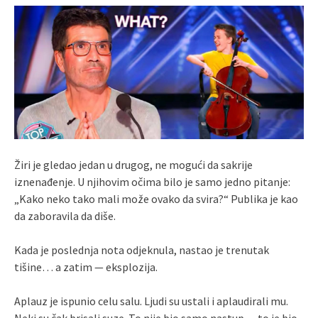
Žiri je gledao jedan u drugog, ne mogući da sakrije
iznenađenje. U njihovim očima bilo je samo jedno pitanje:
„Kako neko tako mali može ovako da svira?“ Publika je kao
da zaboravila da diše.
Kada je poslednja nota odjeknula, nastao je trenutak
tišine… a zatim — eksplozija.
Aplauz je ispunio celu salu. Ljudi su ustali i aplaudirali mu.
Neki su čak brisali suze. To nije bio samo nastup… to je bio