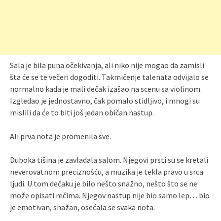
Sala je bila puna očekivanja, ali niko nije mogao da zamisli
šta će se te večeri dogoditi. Takmičenje talenata odvijalo se
normalno kada je mali dečak izašao na scenu sa violinom.
Izgledao je jednostavno, čak pomalo stidljivo, i mnogi su
mislili da će to biti još jedan običan nastup.
Ali prva nota je promenila sve.
Duboka tišina je zavladala salom. Njegovi prsti su se kretali
neverovatnom preciznošću, a muzika je tekla pravo u srca
ljudi. U tom dečaku je bilo nešto snažno, nešto što se ne
može opisati rečima. Njegov nastup nije bio samo lep… bio
je emotivan, snažan, osećala se svaka nota.