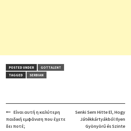
POSTED UNDER
GOTTALENT
TAGGED
SERBIAN
Post
Είναι αυτή η καλύτερη
Senki Sem Hitte El, Hogy
navigation
παιδική εμφάνιση που έχετε
Játékkártyákból Ilyen
δει ποτέ;
Gyönyörű és Szinte