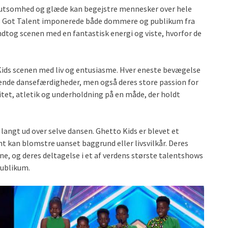
slutsomhed og glæde kan begejstre mennesker over hele
’s Got Talent imponerede både dommere og publikum fra
ndtog scenen med en fantastisk energi og viste, hvorfor de
Kids scenen med liv og entusiasme. Hver eneste bevægelse
rende dansefærdigheder, men også deres store passion for
tet, atletik og underholdning på en måde, der holdt
angt ud over selve dansen. Ghetto Kids er blevet et
t kan blomstre uanset baggrund eller livsvilkår. Deres
ne, og deres deltagelse i et af verdens største talentshows
publikum.