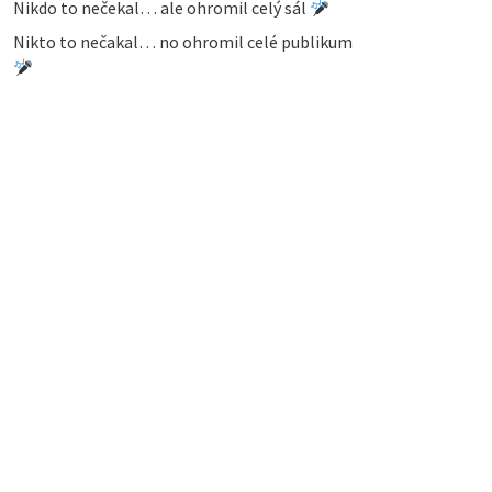
Nikdo to nečekal… ale ohromil celý sál
Nikto to nečakal… no ohromil celé publikum