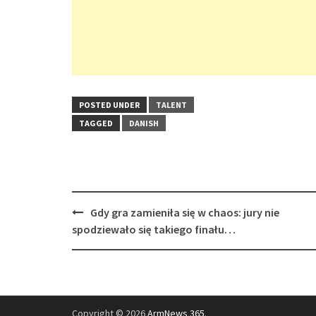
POSTED UNDER
TALENT
TAGGED
DANISH
Post
Gdy gra zamieniła się w chaos: jury nie
navigation
spodziewało się takiego finału…
Copyright © 2026
ArmNews 365
.