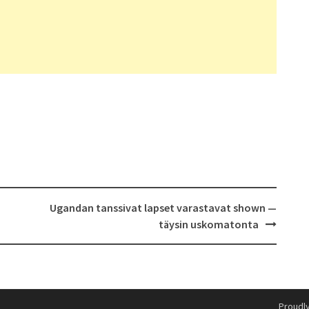
Ugandan tanssivat lapset varastavat shown —
täysin uskomatonta
Proudl