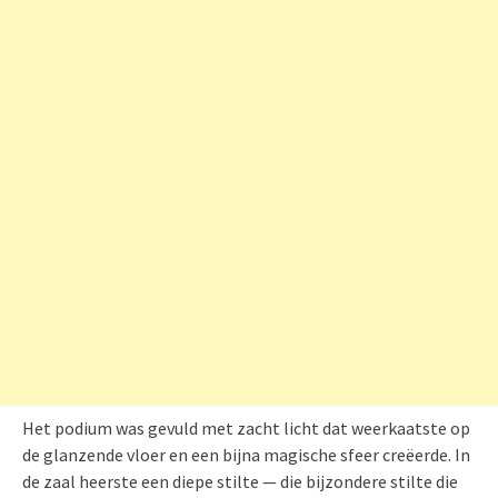
Het podium was gevuld met zacht licht dat weerkaatste op
de glanzende vloer en een bijna magische sfeer creëerde. In
de zaal heerste een diepe stilte — die bijzondere stilte die