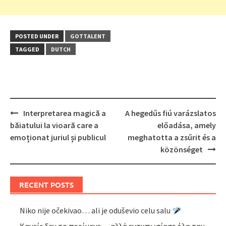
POSTED UNDER
GOTTALENT
TAGGED
DUTCH
Post
Interpretarea magică a
A hegedűs fiú varázslatos
navigation
băiatului la vioară care a
előadása, amely
emoționat juriul și publicul
meghatotta a zsűrit és a
közönséget
RECENT POSTS
Niko nije očekivao… ali je oduševio celu salu
Κανείς δεν το περίμενε… αλλά εντυπωσίασε όλη την