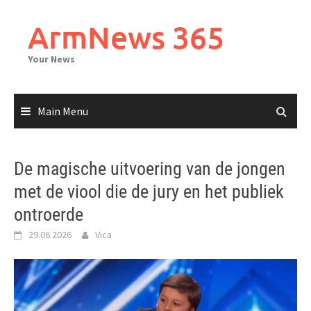
Skip
to
ArmNews 365
content
Your News
Main Menu
De magische uitvoering van de jongen
met de viool die de jury en het publiek
ontroerde
29.06.2026
Vica