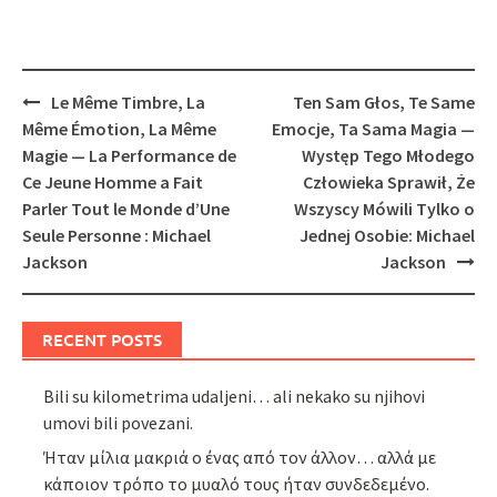
Post
Le Même Timbre, La
Ten Sam Głos, Te Same
navigation
Même Émotion, La Même
Emocje, Ta Sama Magia —
Magie — La Performance de
Występ Tego Młodego
Ce Jeune Homme a Fait
Człowieka Sprawił, Że
Parler Tout le Monde d’Une
Wszyscy Mówili Tylko o
Seule Personne : Michael
Jednej Osobie: Michael
Jackson
Jackson
RECENT POSTS
Bili su kilometrima udaljeni… ali nekako su njihovi
umovi bili povezani.
Ήταν μίλια μακριά ο ένας από τον άλλον… αλλά με
κάποιον τρόπο το μυαλό τους ήταν συνδεδεμένο.