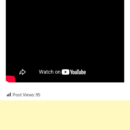
Post Views:
95