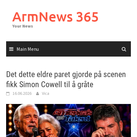
Skip
to
ArmNews 365
content
Your News
Main Menu
Det dette eldre paret gjorde på scenen
fikk Simon Cowell til å gråte
16.06.2026
Vica