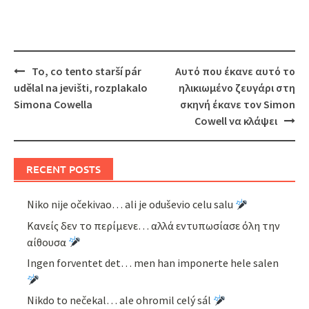
Post
To, co tento starší pár
Αυτό που έκανε αυτό το
navigation
udělal na jevišti, rozplakalo
ηλικιωμένο ζευγάρι στη
Simona Cowella
σκηνή έκανε τον Simon
Cowell να κλάψει
RECENT POSTS
Niko nije očekivao… ali je oduševio celu salu
Κανείς δεν το περίμενε… αλλά εντυπωσίασε όλη την
αίθουσα
Ingen forventet det… men han imponerte hele salen
Nikdo to nečekal… ale ohromil celý sál