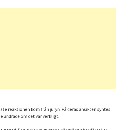
ste reaktionen kom från juryn. På deras ansikten syntes
 undrade om det var verkligt.
 tystnad. Den typen av tystnad när människor försöker