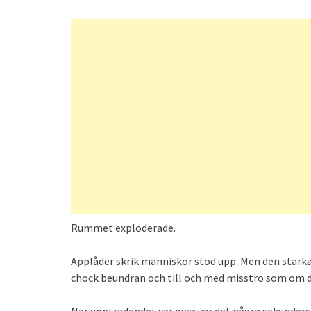
Rummet exploderade.
Applåder skrik människor stod upp. Men den starka
chock beundran och till och med misstro som om de
När uppträdandet var över var det några sekunders