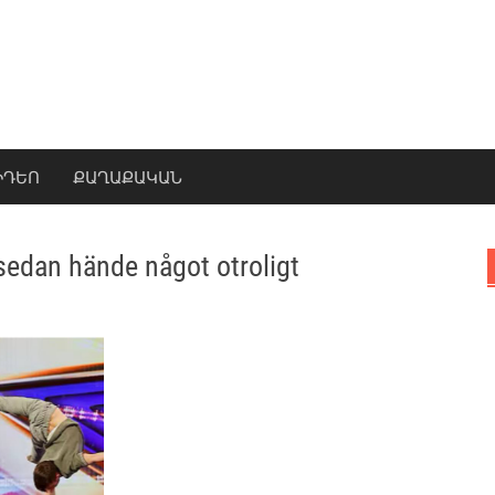
ԻԴԵՈ
ՔԱՂԱՔԱԿԱՆ
 sedan hände något otroligt