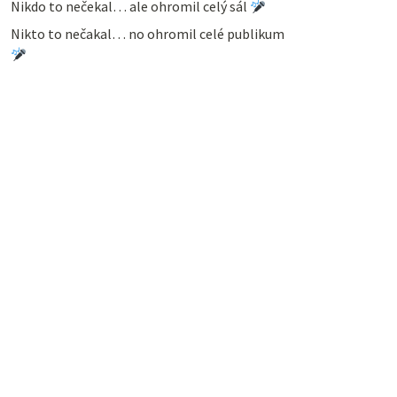
Nikdo to nečekal… ale ohromil celý sál
Nikto to nečakal… no ohromil celé publikum