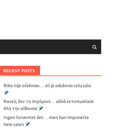
RECENT POSTS
Niko nije očekivao… ali je oduševio celu salu
Κανείς δεν το περίμενε… αλλά εντυπωσίασε
όλη την αίθουσα
Ingen forventet det… men han imponerte
hele salen