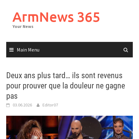
Skip
to
ArmNews 365
content
Your News
Main Menu
Deux ans plus tard… ils sont revenus
pour prouver que la douleur ne gagne
pas
03.06.2026
Editor07