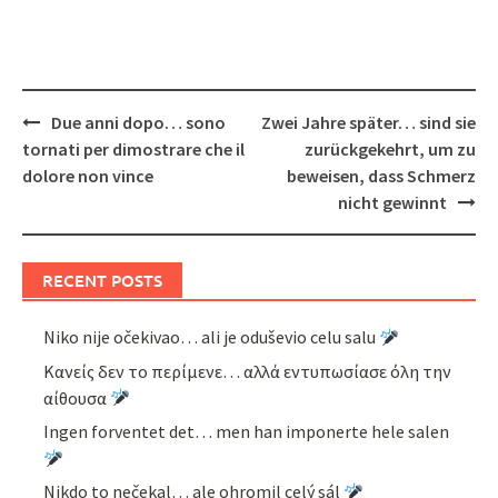
Post
Due anni dopo… sono
Zwei Jahre später… sind sie
navigation
tornati per dimostrare che il
zurückgekehrt, um zu
dolore non vince
beweisen, dass Schmerz
nicht gewinnt
RECENT POSTS
Niko nije očekivao… ali je oduševio celu salu
Κανείς δεν το περίμενε… αλλά εντυπωσίασε όλη την
αίθουσα
Ingen forventet det… men han imponerte hele salen
Nikdo to nečekal… ale ohromil celý sál