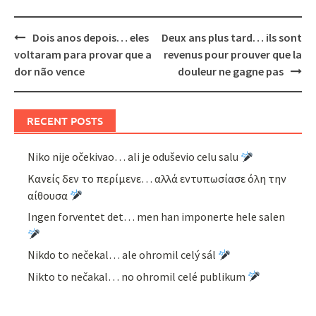
Post
Dois anos depois… eles
Deux ans plus tard… ils sont
navigation
voltaram para provar que a
revenus pour prouver que la
dor não vence
douleur ne gagne pas
RECENT POSTS
Niko nije očekivao… ali je oduševio celu salu
Κανείς δεν το περίμενε… αλλά εντυπωσίασε όλη την
αίθουσα
Ingen forventet det… men han imponerte hele salen
Nikdo to nečekal… ale ohromil celý sál
Nikto to nečakal… no ohromil celé publikum