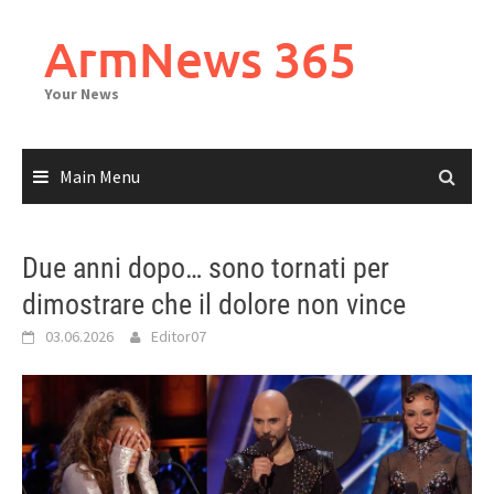
Skip
to
ArmNews 365
content
Your News
Main Menu
Due anni dopo… sono tornati per
dimostrare che il dolore non vince
03.06.2026
Editor07