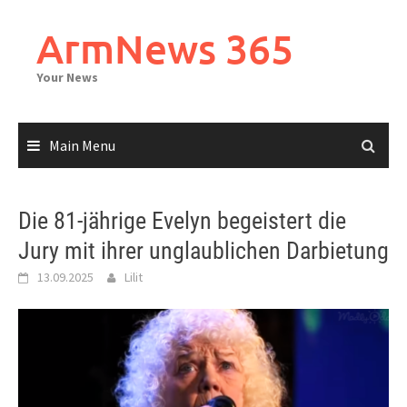
Skip
to
ArmNews 365
content
Your News
Main Menu
Die 81-jährige Evelyn begeistert die
Jury mit ihrer unglaublichen Darbietung
13.09.2025
Lilit