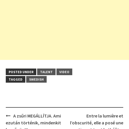
POSTED UNDER
TALENT
VIDEO
TAGGED
SWEDISH
Post
A zsűri MEGÁLLÍTJA. Ami
Entre la lumière et
navigation
ezután történik, mindenkit
l’obscurité, elle a posé une