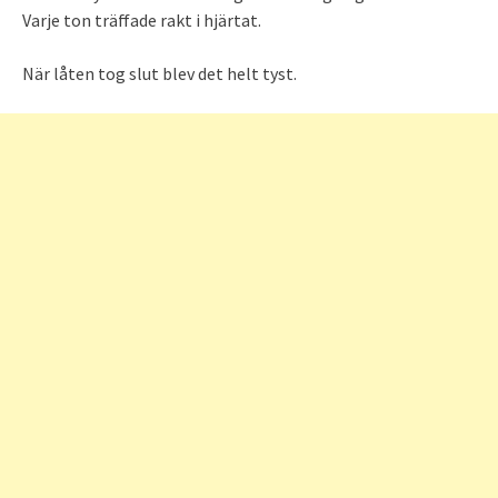
Varje ton träffade rakt i hjärtat.
När låten tog slut blev det helt tyst.