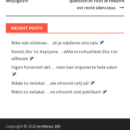
lenyűgöz!!!
question et tout le théâtre
est resté silencieux.
RECENT POSTS
Niko nije očekivao… ali je oduševio celu salu
Κανείς δεν το περίμενε… αλλά εντυπωσίασε όλη την
αίθουσα
Ingen forventet det… men han imponerte hele salen
Nikdo to nečekal… ale ohromil celý sál
Nikto to nečakal… no ohromil celé publikum
Copyright © 2026
ArmNews 365
.