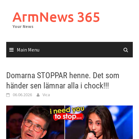
Skip
to
ArmNews 365
content
Your News
Main Menu
Domarna STOPPAR henne. Det som
händer sen lämnar alla i chock!!!
06.06.2026
Vica