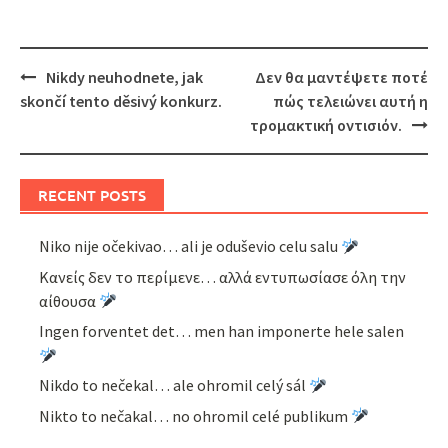
Post
Nikdy neuhodnete, jak
Δεν θα μαντέψετε ποτέ
navigation
skončí tento děsivý konkurz.
πώς τελειώνει αυτή η
τρομακτική οντισιόν.
RECENT POSTS
Niko nije očekivao… ali je oduševio celu salu
Κανείς δεν το περίμενε… αλλά εντυπωσίασε όλη την
αίθουσα
Ingen forventet det… men han imponerte hele salen
Nikdo to nečekal… ale ohromil celý sál
Nikto to nečakal… no ohromil celé publikum