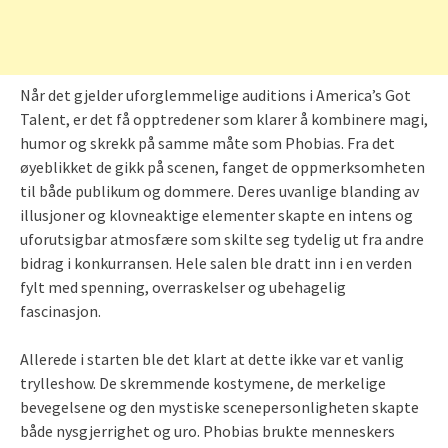
Når det gjelder uforglemmelige auditions i America’s Got
Talent, er det få opptredener som klarer å kombinere magi,
humor og skrekk på samme måte som Phobias. Fra det
øyeblikket de gikk på scenen, fanget de oppmerksomheten
til både publikum og dommere. Deres uvanlige blanding av
illusjoner og klovneaktige elementer skapte en intens og
uforutsigbar atmosfære som skilte seg tydelig ut fra andre
bidrag i konkurransen. Hele salen ble dratt inn i en verden
fylt med spenning, overraskelser og ubehagelig
fascinasjon.
Allerede i starten ble det klart at dette ikke var et vanlig
trylleshow. De skremmende kostymene, de merkelige
bevegelsene og den mystiske scenepersonligheten skapte
både nysgjerrighet og uro. Phobias brukte menneskers