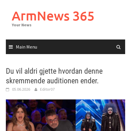
Skip
to
ArmNews 365
content
Your News
Main Menu
Du vil aldri gjette hvordan denne
skremmende auditionen ender.
05.06.2026
Editor07