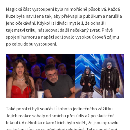
Magická část vystoupení byla mimořádně působivá. Každá
iluze byla navržena tak, aby překvapila publikum a narušila
jeho očekávání. Kdykoli si diváci mysleli, že odhalili
tajemství triku, následoval další nečekaný zvrat. Právě
spojení humoru a napětí udržovalo vysokou úroveň zájmu
po celou dobu vystoupení.
Také porotci byli součástí tohoto jedinečného zážitku.
Jejich reakce sahaly od smíchu přes údiv až po skutečné
leknutí. V několika okamžicích bylo vidět, že jsou opravdu
zaskočeni tím, co se před nimi odehrává. Tyto spontánní