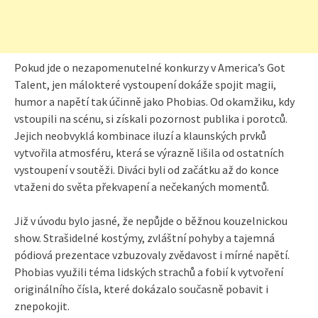
Pokud jde o nezapomenutelné konkurzy v America’s Got
Talent, jen málokteré vystoupení dokáže spojit magii,
humor a napětí tak účinně jako Phobias. Od okamžiku, kdy
vstoupili na scénu, si získali pozornost publika i porotců.
Jejich neobvyklá kombinace iluzí a klaunských prvků
vytvořila atmosféru, která se výrazně lišila od ostatních
vystoupení v soutěži. Diváci byli od začátku až do konce
vtaženi do světa překvapení a nečekaných momentů.
Již v úvodu bylo jasné, že nepůjde o běžnou kouzelnickou
show. Strašidelné kostýmy, zvláštní pohyby a tajemná
pódiová prezentace vzbuzovaly zvědavost i mírné napětí.
Phobias využili téma lidských strachů a fobií k vytvoření
originálního čísla, které dokázalo současně pobavit i
znepokojit.