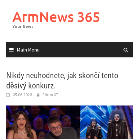
Skip
to
ArmNews 365
content
Your News
Main Menu
Nikdy neuhodnete, jak skončí tento
děsivý konkurz.
05.06.2026
Editor07