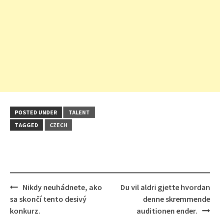
POSTED UNDER
TALENT
TAGGED
CZECH
Post
Nikdy neuhádnete, ako
Du vil aldri gjette hvordan
navigation
sa skončí tento desivý
denne skremmende
konkurz.
auditionen ender.