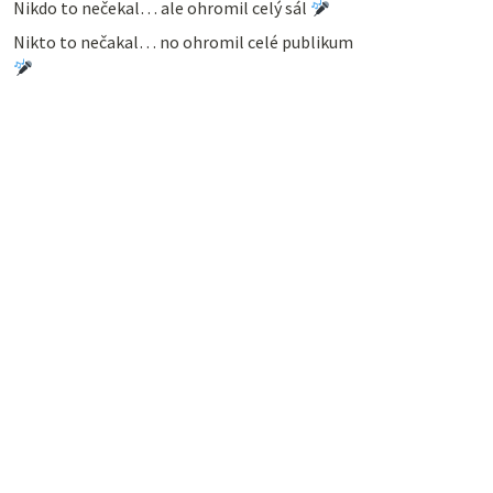
Nikdo to nečekal… ale ohromil celý sál
Nikto to nečakal… no ohromil celé publikum