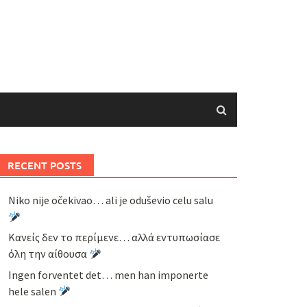
RECENT POSTS
Niko nije očekivao… ali je oduševio celu salu
Κανείς δεν το περίμενε… αλλά εντυπωσίασε
όλη την αίθουσα
Ingen forventet det… men han imponerte
hele salen