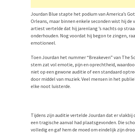
Jourdan Blue stapte het podium van America’s Got
Orleans, maar binnen enkele seconden wist hij de v
artiest vertelde dat hij jarenlang ’s nachts op str
onderhouden. Nog voordat hij begon te zingen, raak
emotioneel.
Toen Jourdan het nummer “Breakeven” van The Script
stem zat vol emotie, pijn en oprechtheid, waardoor
niet op een gewone auditie of een standaard optred
door middel van muziek. Veel mensen in het publiek
elke noot luisterde.
Tijdens zijn auditie vertelde Jourdan dat er vlakbi
een tragische aanval had plaatsgevonden. Die scho
volledig en gaf hem de moed om eindelijk zijn droo