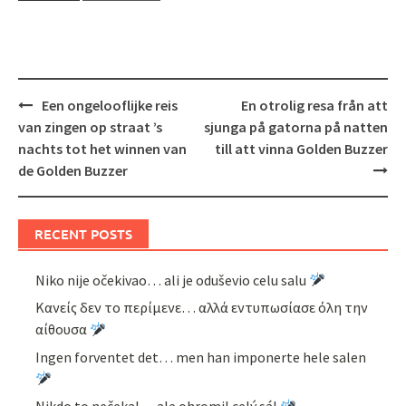
Post
Een ongelooflijke reis
En otrolig resa från att
navigation
van zingen op straat ’s
sjunga på gatorna på natten
nachts tot het winnen van
till att vinna Golden Buzzer
de Golden Buzzer
RECENT POSTS
Niko nije očekivao… ali je oduševio celu salu
Κανείς δεν το περίμενε… αλλά εντυπωσίασε όλη την
αίθουσα
Ingen forventet det… men han imponerte hele salen
Nikdo to nečekal… ale ohromil celý sál