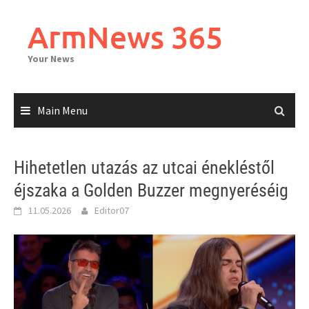
Skip
to
ArmNews 365
content
Your News
Main Menu
Hihetetlen utazás az utcai énekléstől
éjszaka a Golden Buzzer megnyeréséig
11.05.2026
Editor07