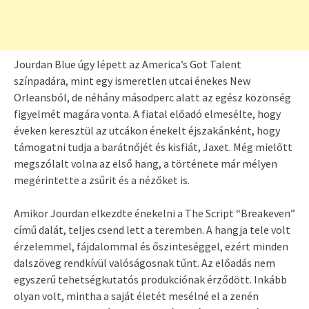
Jourdan Blue úgy lépett az America’s Got Talent
színpadára, mint egy ismeretlen utcai énekes New
Orleansból, de néhány másodperc alatt az egész közönség
figyelmét magára vonta. A fiatal előadó elmesélte, hogy
éveken keresztül az utcákon énekelt éjszakánként, hogy
támogatni tudja a barátnőjét és kisfiát, Jaxet. Még mielőtt
megszólalt volna az első hang, a története már mélyen
megérintette a zsűrit és a nézőket is.
Amikor Jourdan elkezdte énekelni a The Script “Breakeven”
című dalát, teljes csend lett a teremben. A hangja tele volt
érzelemmel, fájdalommal és őszinteséggel, ezért minden
dalszöveg rendkívül valóságosnak tűnt. Az előadás nem
egyszerű tehetségkutatós produkciónak érződött. Inkább
olyan volt, mintha a saját életét mesélné el a zenén