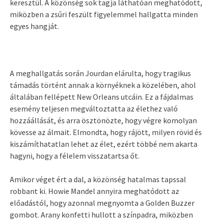
keresztül. A közönség sok tagja láthatóan meghatódott,
miközben a zsűri feszült figyelemmel hallgatta minden
egyes hangját.
A meghallgatás során Jourdan elárulta, hogy tragikus
támadás történt annak a környéknek a közelében, ahol
általában fellépett New Orleans utcáin. Ez a fájdalmas
esemény teljesen megváltoztatta az élethez való
hozzáállását, és arra ösztönözte, hogy végre komolyan
kövesse az álmait. Elmondta, hogy rájött, milyen rövid és
kiszámíthatatlan lehet az élet, ezért többé nem akarta
hagyni, hogy a félelem visszatartsa őt.
Amikor véget ért a dal, a közönség hatalmas tapssal
robbant ki. Howie Mandel annyira meghatódott az
előadástól, hogy azonnal megnyomta a Golden Buzzer
gombot. Arany konfetti hullott a színpadra, miközben