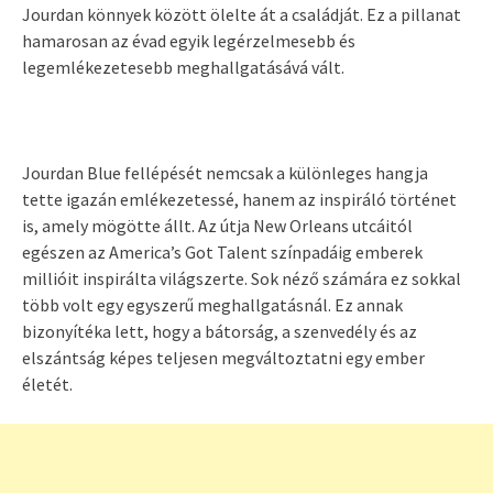
Jourdan könnyek között ölelte át a családját. Ez a pillanat
hamarosan az évad egyik legérzelmesebb és
legemlékezetesebb meghallgatásává vált.
Jourdan Blue fellépését nemcsak a különleges hangja
tette igazán emlékezetessé, hanem az inspiráló történet
is, amely mögötte állt. Az útja New Orleans utcáitól
egészen az America’s Got Talent színpadáig emberek
millióit inspirálta világszerte. Sok néző számára ez sokkal
több volt egy egyszerű meghallgatásnál. Ez annak
bizonyítéka lett, hogy a bátorság, a szenvedély és az
elszántság képes teljesen megváltoztatni egy ember
életét.