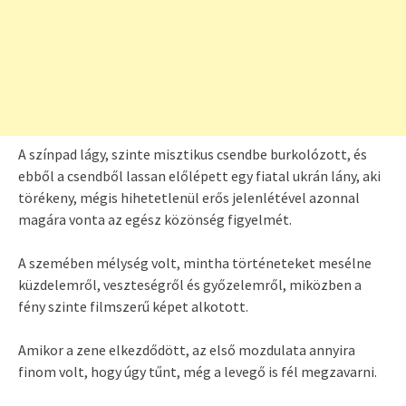
A színpad lágy, szinte misztikus csendbe burkolózott, és
ebből a csendből lassan előlépett egy fiatal ukrán lány, aki
törékeny, mégis hihetetlenül erős jelenlétével azonnal
magára vonta az egész közönség figyelmét.
A szemében mélység volt, mintha történeteket mesélne
küzdelemről, veszteségről és győzelemről, miközben a
fény szinte filmszerű képet alkotott.
Amikor a zene elkezdődött, az első mozdulata annyira
finom volt, hogy úgy tűnt, még a levegő is fél megzavarni.