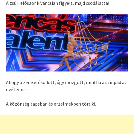
A zsűri először kíváncsian figyelt, majd csodálattal.
Ahogy a zene erősödött, úgy mozgott, mintha a színpad az
övé lenne.
A közönség tapsban és érzelmekben tört ki.