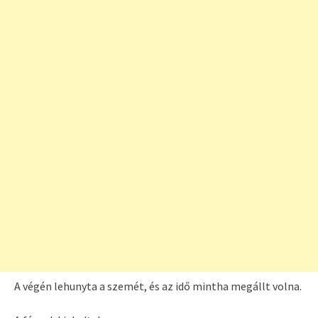
A végén lehunyta a szemét, és az idő mintha megállt volna.