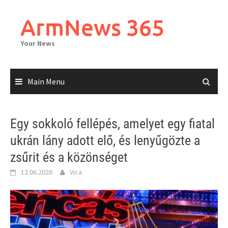
Skip
to
ArmNews 365
content
Your News
Main Menu
Egy sokkoló fellépés, amelyet egy fiatal
ukrán lány adott elő, és lenyűgözte a
zsűrit és a közönséget
12.06.2026
Vica