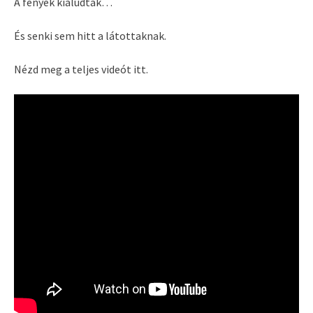
A fények kialudtak…
És senki sem hitt a látottaknak.
Nézd meg a teljes videót itt.