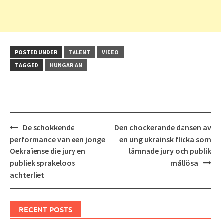
POSTED UNDER
TALENT
VIDEO
TAGGED
HUNGARIAN
Post
De schokkende
Den chockerande dansen av
navigation
performance van een jonge
en ung ukrainsk flicka som
Oekraïense die jury en
lämnade jury och publik
publiek sprakeloos
mållösa
achterliet
RECENT POSTS