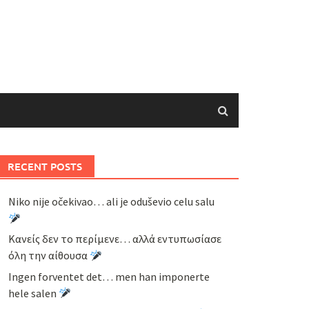
RECENT POSTS
Niko nije očekivao… ali je oduševio celu salu
Κανείς δεν το περίμενε… αλλά εντυπωσίασε
όλη την αίθουσα
Ingen forventet det… men han imponerte
hele salen