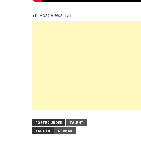
Post Views:
131
POSTED UNDER
TALENT
TAGGED
GERMAN