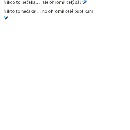
Nikdo to nečekal… ale ohromil celý sál
Nikto to nečakal… no ohromil celé publikum