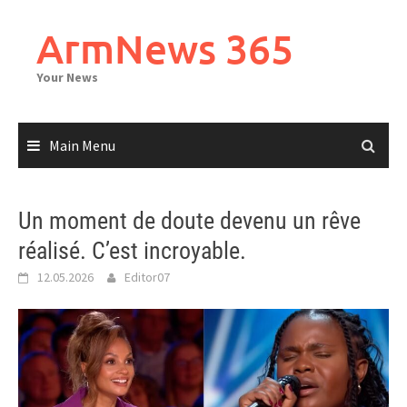
Skip
to
ArmNews 365
content
Your News
Main Menu
Un moment de doute devenu un rêve
réalisé. C’est incroyable.
12.05.2026
Editor07