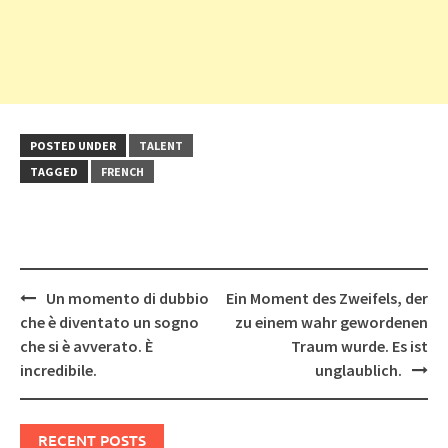
POSTED UNDER
TALENT
TAGGED
FRENCH
Post
Un momento di dubbio
Ein Moment des Zweifels, der
navigation
che è diventato un sogno
zu einem wahr gewordenen
che si è avverato. È
Traum wurde. Es ist
incredibile.
unglaublich.
RECENT POSTS