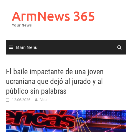
Skip
to
ArmNews 365
content
Your News
Main Menu
El baile impactante de una joven
ucraniana que dejó al jurado y al
público sin palabras
12.06.2026
Vica