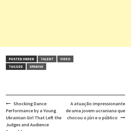
POSTED UNDER
TALENT
VIDEO
TAGGED
SPANISH
Post
Shocking Dance
A atuação impressionante
navigation
Performance by a Young
de uma jovem ucraniana que
Ukrainian Girl That Left the
chocou o júri e o público
Judges and Audience