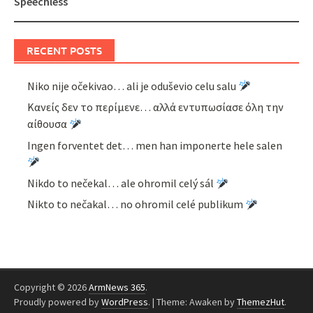
Speechless
RECENT POSTS
Niko nije očekivao… ali je oduševio celu salu
Κανείς δεν το περίμενε… αλλά εντυπωσίασε όλη την
αίθουσα
Ingen forventet det… men han imponerte hele salen
Nikdo to nečekal… ale ohromil celý sál
Nikto to nečakal… no ohromil celé publikum
Copyright © 2026
ArmNews 365
.
Proudly powered by
WordPress
.
|
Theme: Awaken by
ThemezHut
.