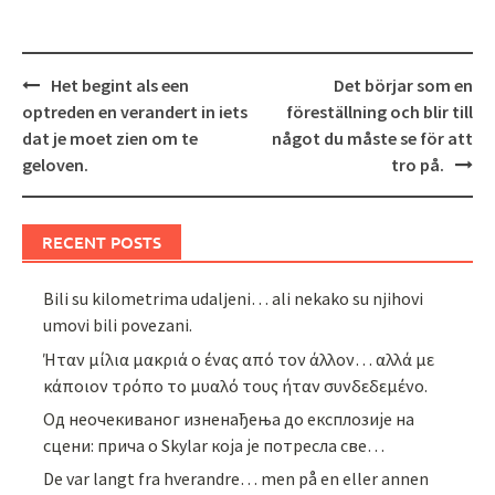
Post
Het begint als een
Det börjar som en
navigation
optreden en verandert in iets
föreställning och blir till
dat je moet zien om te
något du måste se för att
geloven.
tro på.
RECENT POSTS
Bili su kilometrima udaljeni… ali nekako su njihovi
umovi bili povezani.
Ήταν μίλια μακριά ο ένας από τον άλλον… αλλά με
κάποιον τρόπο το μυαλό τους ήταν συνδεδεμένο.
Од неочекиваног изненађења до експлозије на
сцени: прича о Skylar која је потресла све…
De var langt fra hverandre… men på en eller annen