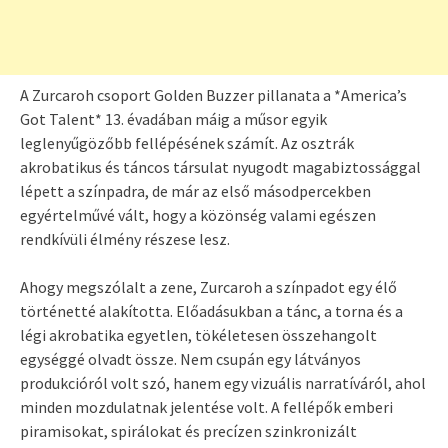
A Zurcaroh csoport Golden Buzzer pillanata a *America’s
Got Talent* 13. évadában máig a műsor egyik
leglenyűgözőbb fellépésének számít. Az osztrák
akrobatikus és táncos társulat nyugodt magabiztossággal
lépett a színpadra, de már az első másodpercekben
egyértelművé vált, hogy a közönség valami egészen
rendkívüli élmény részese lesz.
Ahogy megszólalt a zene, Zurcaroh a színpadot egy élő
történetté alakította. Előadásukban a tánc, a torna és a
légi akrobatika egyetlen, tökéletesen összehangolt
egységgé olvadt össze. Nem csupán egy látványos
produkcióról volt szó, hanem egy vizuális narratíváról, ahol
minden mozdulatnak jelentése volt. A fellépők emberi
piramisokat, spirálokat és precízen szinkronizált