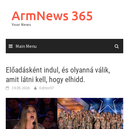
Skip
to
ArmNews 365
content
Your News
Main Menu
Előadásként indul, és olyanná válik,
amit látni kell, hogy elhidd.
19.05.2026
Editor07