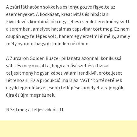
A zsűri láthatóan sokkolva és lenyűgözve figyelte az
eseményeket. A kockázat, kreativitás és hibátlan
kivitelezés kombinációja egy teljes csendet eredményezett
a teremben, amelyet hatalmas tapsvihar tört meg. Ez nem
csupán egy fellépés volt, hanem egy érzelmi élmény, amely
mély nyomot hagyott minden nézőben.
A Zurcaroh Golden Buzzer pillanata azonnal ikonikussá
vált, és megmutatta, hogy a művészet és a fizikai
teljesítmény hogyan képes valami rendkívül erőteljeset
létrehozni. Ez a produkció ma is az *AGT* történetének
egyik legemlékezetesebb fellépése, amelyet a rajongók
újra és újra megnéznek.
Nézd meg a teljes videót itt