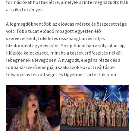
formációkat hoztak létre, amelyek szinte meghazudtolták
a fizika törvényeit.
A legmegdöbbentőbb az előadás mérete és összetettsége
volt. Több tucat előadó mozgott egyetlen élő
szervezetként, tökéletes összhangban és teljes
bizalommal egymás iránt. Sok pillanatban a súlytalanság
illúziója keletkezett, mintha a testek erőfeszítés nélkül
lebegnének a levegőben. A nyugodt, elegáns részek és a
robbanásszerű energiájú szakaszok közötti váltások
folyamatos feszültséget és figyelmet tartottak fenn.