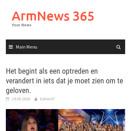
Skip
to
ArmNews 365
content
Your News
Main Menu
Het begint als een optreden en
verandert in iets dat je moet zien om te
geloven.
19.05.2026
Editor07