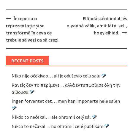
Post
Începe ca o
Előadásként indul, és
navigation
reprezentație și se
olyanná válik, amit látni kell,
transformă în ceva ce
hogy elhidd.
trebuie să vezi ca să crezi.
RECENT POSTS
Niko nije očekivao… ali je oduševio celu salu
Κανείς δεν το περίμενε… αλλά εντυπωσίασε όλη την
αίθουσα
Ingen forventet det… men han imponerte hele salen
Nikdo to nečekal… ale ohromil celý sál
Nikto to nečakal… no ohromil celé publikum