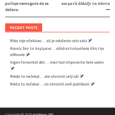
počinje nemoguće da se
και μετά άλλαξε τα πάντα
dešava.
RECENT POSTS
Niko nije očekivao… ali je oduševio celu salu
Κανείς δεν το περίμενε… αλλά εντυπωσίασε όλη την
αίθουσα
Ingen forventet det… men han imponerte hele salen
Nikdo to nečekal… ale ohromil celý sál
Nikto to nečakal… no ohromil celé publikum
Copyright © 2026
ArmNews 365
.