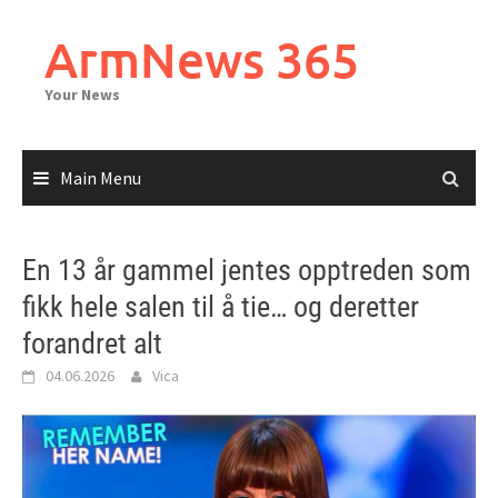
Skip
to
ArmNews 365
content
Your News
Main Menu
En 13 år gammel jentes opptreden som
fikk hele salen til å tie… og deretter
forandret alt
04.06.2026
Vica