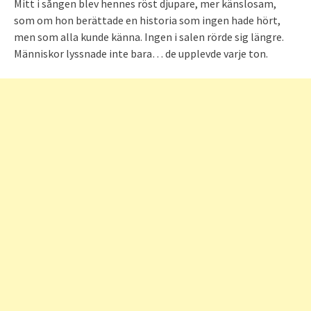
Mitt i sången blev hennes röst djupare, mer känslosam,
som om hon berättade en historia som ingen hade hört,
men som alla kunde känna. Ingen i salen rörde sig längre.
Människor lyssnade inte bara… de upplevde varje ton.