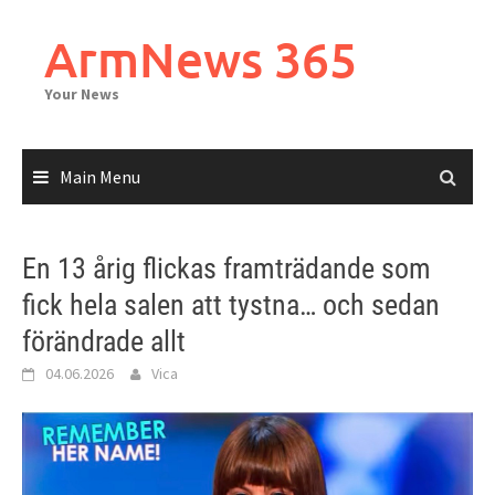
Skip
to
ArmNews 365
content
Your News
Main Menu
En 13 årig flickas framträdande som
fick hela salen att tystna… och sedan
förändrade allt
04.06.2026
Vica