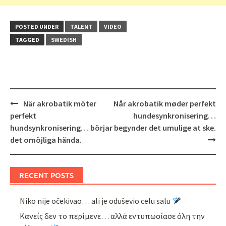
POSTED UNDER
TALENT
VIDEO
TAGGED
SWEDISH
Post
När akrobatik möter
Når akrobatik møder perfekt
navigation
perfekt
hundesynkronisering…
hundsynkronisering… börjar
begynder det umulige at ske.
det omöjliga hända.
RECENT POSTS
Niko nije očekivao… ali je oduševio celu salu
Κανείς δεν το περίμενε… αλλά εντυπωσίασε όλη την