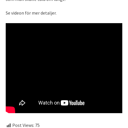
Se videon för mer detaljer.
Post Views:
75