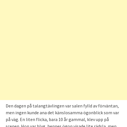
Den dagen på talangtävlingen var salen fylld av förväntan,
men ingen kunde ana det känslosamma ögonblick som var
på väg. En liten flicka, bara 10 år gammal, klev upp på
scenen. Hon var blyg, hennes ögon visade lite rädsla, men