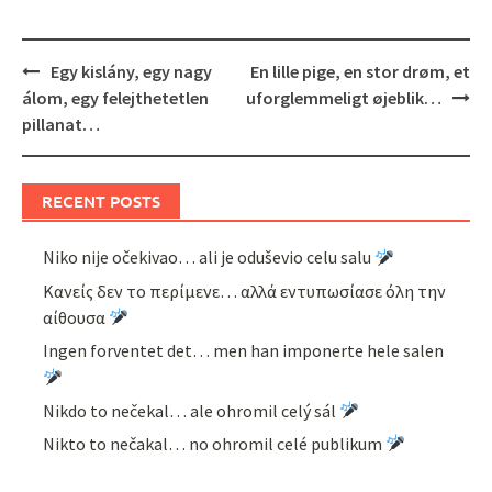
Post
Egy kislány, egy nagy
En lille pige, en stor drøm, et
navigation
álom, egy felejthetetlen
uforglemmeligt øjeblik…
pillanat…
RECENT POSTS
Niko nije očekivao… ali je oduševio celu salu
Κανείς δεν το περίμενε… αλλά εντυπωσίασε όλη την
αίθουσα
Ingen forventet det… men han imponerte hele salen
Nikdo to nečekal… ale ohromil celý sál
Nikto to nečakal… no ohromil celé publikum