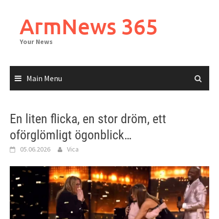
Skip
to
ArmNews 365
content
Your News
Main Menu
En liten flicka, en stor dröm, ett
oförglömligt ögonblick…
05.06.2026
Vica