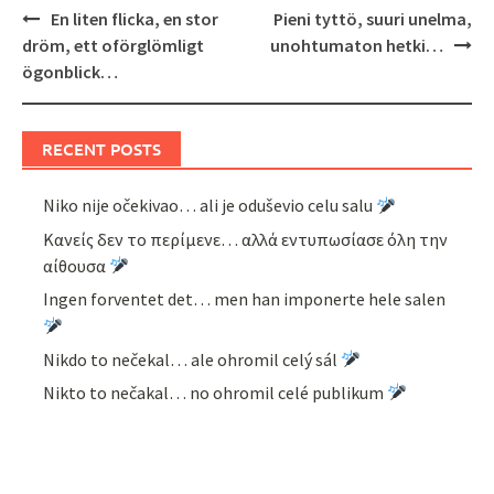
Post
En liten flicka, en stor
Pieni tyttö, suuri unelma,
navigation
dröm, ett oförglömligt
unohtumaton hetki…
ögonblick…
RECENT POSTS
Niko nije očekivao… ali je oduševio celu salu
Κανείς δεν το περίμενε… αλλά εντυπωσίασε όλη την
αίθουσα
Ingen forventet det… men han imponerte hele salen
Nikdo to nečekal… ale ohromil celý sál
Nikto to nečakal… no ohromil celé publikum