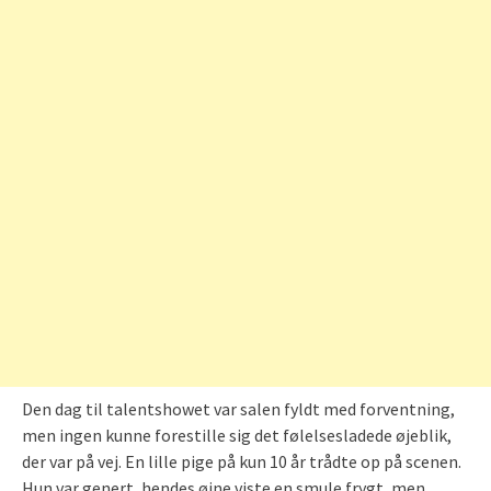
Den dag til talentshowet var salen fyldt med forventning,
men ingen kunne forestille sig det følelsesladede øjeblik,
der var på vej. En lille pige på kun 10 år trådte op på scenen.
Hun var genert, hendes øjne viste en smule frygt, men