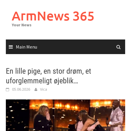
Skip
to
ArmNews 365
content
Your News
Main Menu
En lille pige, en stor drøm, et
uforglemmeligt øjeblik…
05.06.2026
Vica