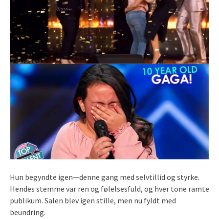
Hun begyndte igen—denne gang med selvtillid og styrke.
Hendes stemme var ren og følelsesfuld, og hver tone ramte
publikum. Salen blev igen stille, men nu fyldt med
beundring.