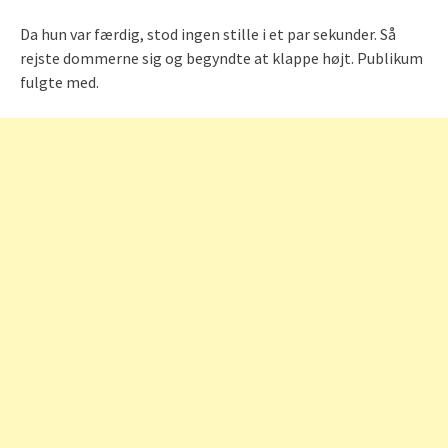
Da hun var færdig, stod ingen stille i et par sekunder. Så
rejste dommerne sig og begyndte at klappe højt. Publikum
fulgte med.